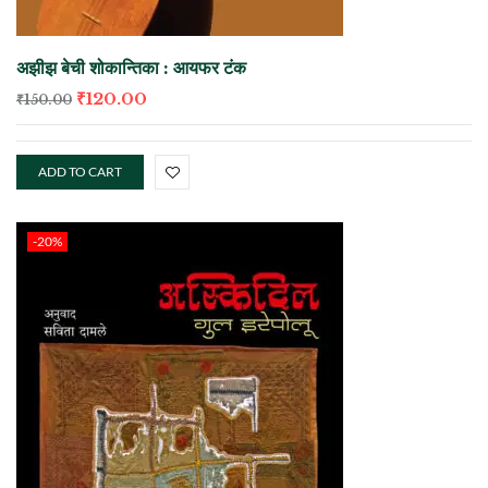
अझीझ बेची शोकान्तिका : आयफर टंक
₹
120.00
₹
150.00
ADD TO CART
-20%