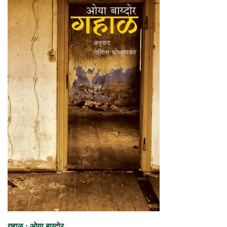
गहाळ : ओया बाय्दोर