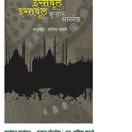
इस्तंबूल इस्तंबूल – बुऱ्हान सोनमेझ / अनु. सविता दामले