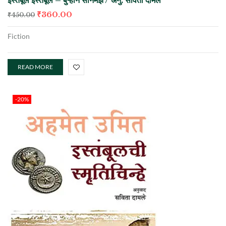
₹
360.00
₹
450.00
Fiction
READ MORE
-20%