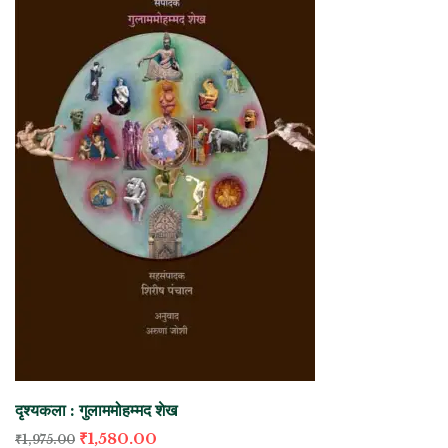
दृश्यकला : गुलाममोहम्मद शेख
₹
1,580.00
₹
1,975.00