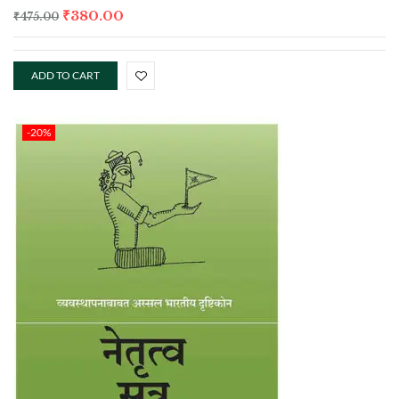
₹
380.00
₹
475.00
ADD TO CART
-20%