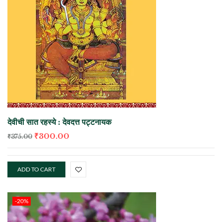
देवीची सात रहस्ये : देवदत्त पट्टनायक
₹
300.00
₹
375.00
ADD TO CART
-20%