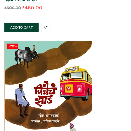
₹
480.00
₹
600.00
ADD TO CART
-20%