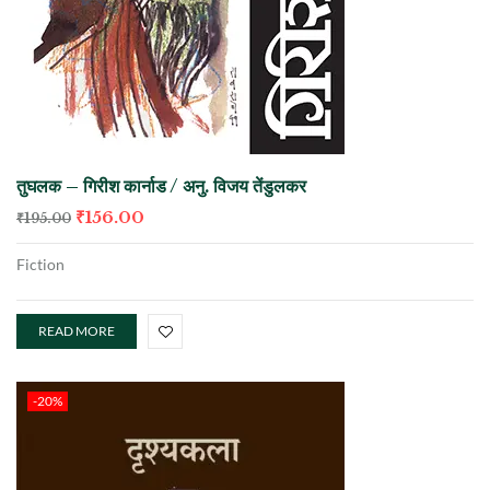
तुघलक – गिरीश कार्नाड / अनु. विजय तेंडुलकर
₹
156.00
₹
195.00
Fiction
READ MORE
-20%