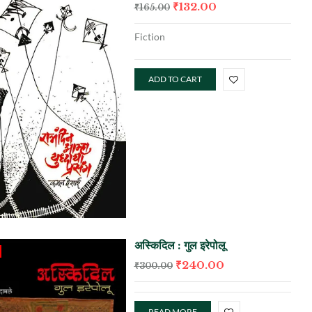
₹
132.00
₹
165.00
Fiction
ADD TO CART
अस्किदिल : गुल इरेपोलू
₹
240.00
₹
300.00
READ MORE