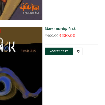
बिढार : भालचंद्र नेमाडे
₹
320.00
₹
400.00
ADD TO CART