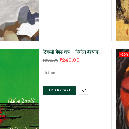
टिकली येवढं तळं – निर्मला देशपांडे
-20%
₹
240.00
₹
300.00
Fiction
ADD TO CART