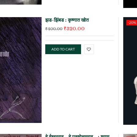
झड-झिंबड : कृष्णात खोत
-20%
₹
320.00
₹
400.00
ADD TO CART
हे ईश्वरराव… हे पुरुषोत्तमराव… : श्याम