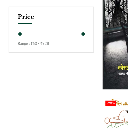
Price
Range :
₹
60
- ₹
928
-20%