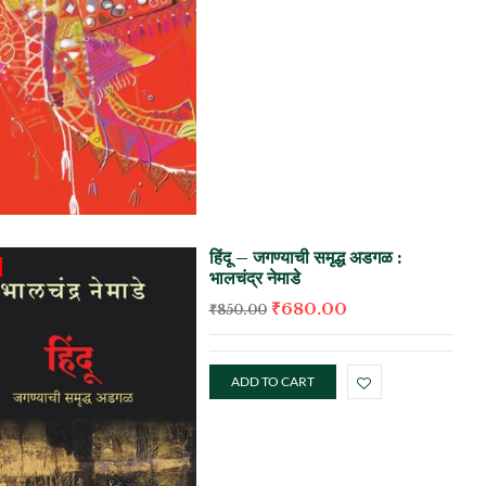
हिंदू – जगण्याची समृद्ध अडगळ :
भालचंद्र नेमाडे
₹
680.00
₹
850.00
ADD TO CART