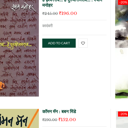
-20%
मनोहर
₹
196.00
₹
245.00
कादंबरी
ADD TO CART
कॉमन मॅन : बबन मिंडे
-20%
₹
152.00
₹
190.00