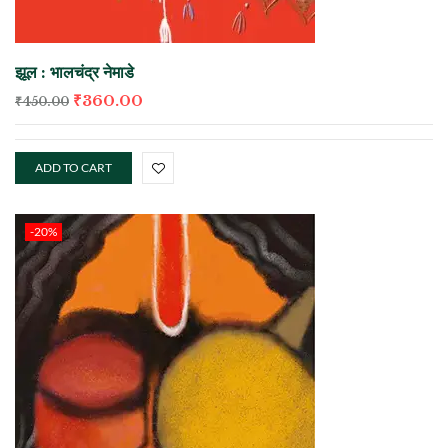
झूल : भालचंद्र नेमाडे
₹
360.00
₹
450.00
ADD TO CART
-20%