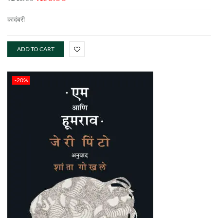
कादंबरी
ADD TO CART
-20%