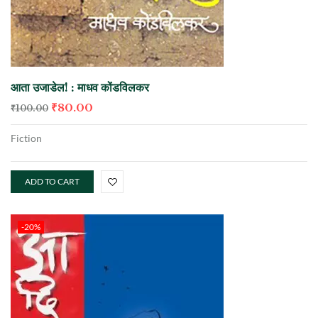
आता उजाडेल! : माधव कोंडविलकर
₹
80.00
₹
100.00
Fiction
ADD TO CART
-20%