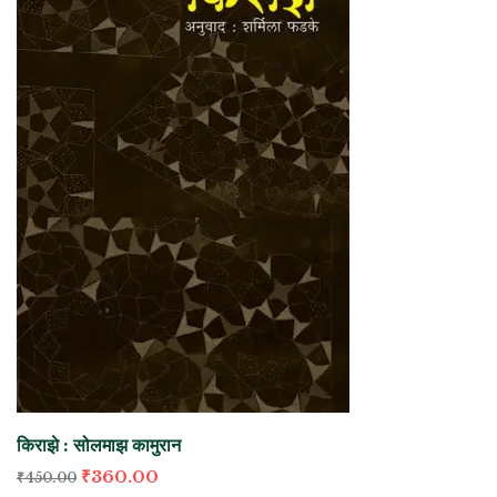
किराझे : सोलमाझ कामुरान
₹
360.00
₹
450.00