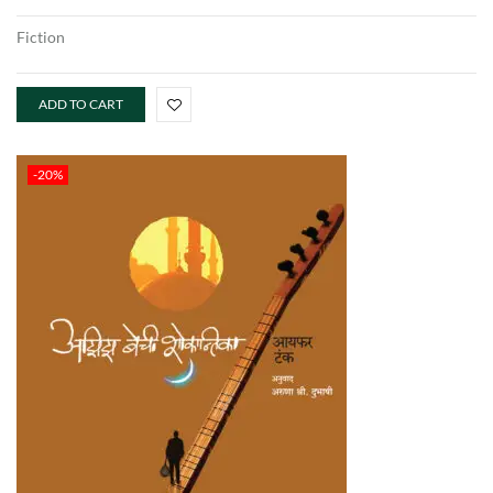
Fiction
ADD TO CART
-20%