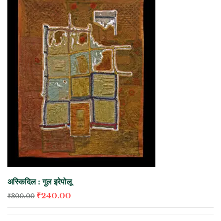
अस्किदिल : गुल इरेपोलू
₹
240.00
₹
300.00