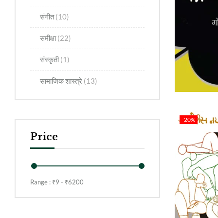
संगीत
(10)
समीक्षा
(22)
संस्कृती
(1)
सामाजिक शास्त्रे
(13)
-20%
Price
Range :
₹
9
- ₹
6200