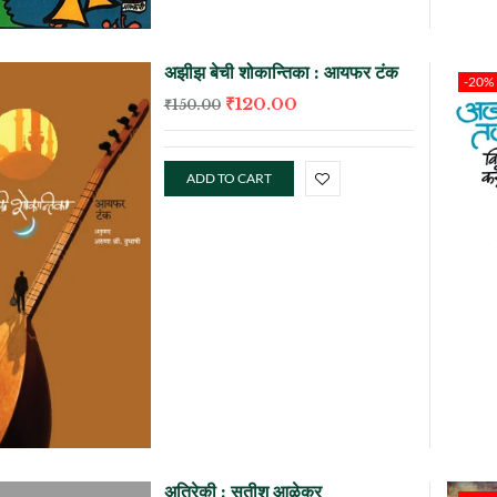
अझीझ बेची शोकान्तिका : आयफर टंक
-20%
₹
120.00
₹
150.00
ADD TO CART
अतिरेकी : सतीश आळेकर