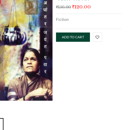
₹
120.00
₹
150.00
Fiction
ADD TO CART