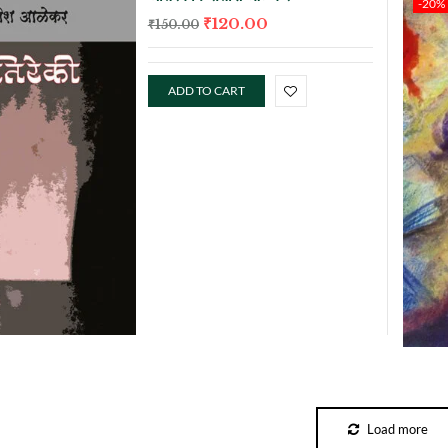
-20%
₹
120.00
₹
150.00
ADD TO CART
Load more