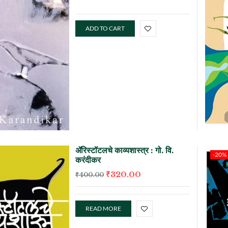
ADD TO CART
ॲरिस्टॉटलचे काव्यशास्त्र : गो. वि.
-20%
करंदीकर
₹
320.00
₹
400.00
READ MORE