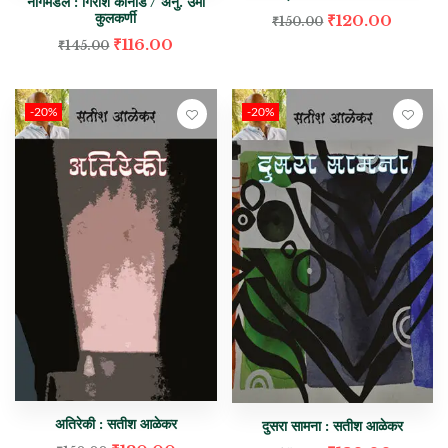
नागमंडल : गिरीश कार्नाड / अनु. उमा
कुलकर्णी
₹
120.00
₹
150.00
₹
116.00
₹
145.00
-20%
-20%
अतिरेकी : सतीश आळेकर
दुसरा सामना : सतीश आळेकर