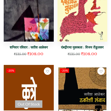
शनिवार रविवार : सतीश आळेकर
दंबद्वीपचा मुकाबला : विजय तेंडुलकर
₹
108.00
₹
108.00
₹
135.00
₹
135.00
-20%
-20%
Out Of Stock