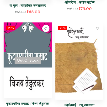
अग्निदिव्य : अशोक पाटोळे
वा गुरु! : चंद्रशेखर फणसळकर
₹
76.00
₹
95.00
₹
68.00
₹
85.00
-20%
-20%
Out Of Stock
फुटपायरीचा सम्राट : विजय तेंडुलकर
महादेवभाई : रामू रामनाथन