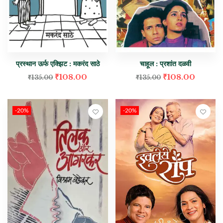
प्रस्थान ऊर्फ एक्झिट : मकरंद साठे
चाहूल : प्रशांत दळवी
₹
108.00
₹
108.00
₹
135.00
₹
135.00
-20%
-20%