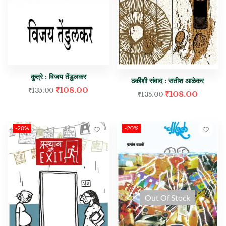
कुत्रे : विजय तेंडुलकर
ठकीशी संवाद : सतीश आळेकर
₹
108.00
₹
135.00
₹
108.00
₹
135.00
-20%
-20%
Out Of Stock