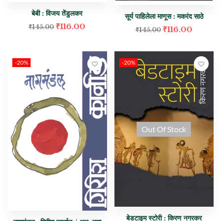
बेबी : विजय तेंडुलकर
सूर्य पाहिलेला माणूस : मकरंद साठे
₹
116.00
₹
145.00
₹
116.00
₹
145.00
-20%
-20%
Out Of Stock
बेडटाइम स्टोरी : किरण नगरकर