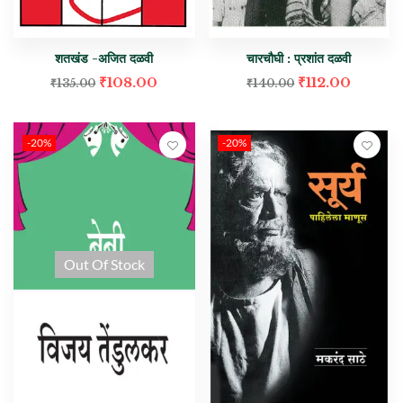
शतखंड -अजित दळवी
चारचौघी : प्रशांत दळवी
₹
108.00
₹
112.00
₹
135.00
₹
140.00
-20%
-20%
Out Of Stock