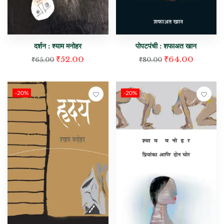
दर्शन : श्याम मनोहर
पोपटपंची : शफाअत खान
₹
52.00
₹
64.00
₹
65.00
₹
80.00
-20%
-20%