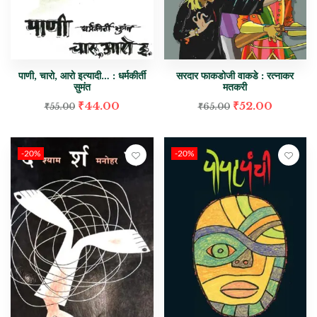
पाणी, चारो, आरो इत्यादी… : धर्मकीर्ती
सरदार फाकडोजी वाकडे : रत्नाकर
सुमंत
मतकरी
₹
44.00
₹
52.00
₹
55.00
₹
65.00
-20%
-20%