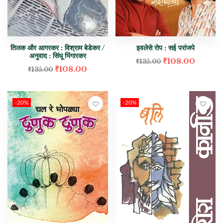
तिलक और आगरकर : विश्राम बेडेकर /
इवलेसे रोप : सई परांजपे
अनुवाद : सिंधू भिंगारकर
₹
108.00
₹
135.00
₹
108.00
₹
135.00
-20%
-20%