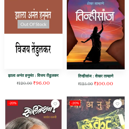
Out Of Stock
झाला अनंत हनुमंत : विजय तेंडुलकर
तिन्हीसांज : शेखर ताम्हाणे
₹
96.00
₹
100.00
₹
120.00
₹
125.00
-20%
-20%