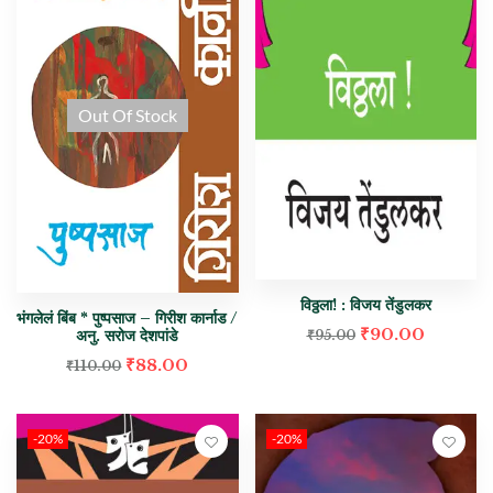
Out Of Stock
विठ्ठला! : विजय तेंडुलकर
भंगलेलं बिंब * पुष्पसाज – गिरीश कार्नाड /
₹
90.00
अनु. सरोज देशपांडे
₹
95.00
₹
88.00
₹
110.00
-20%
-20%