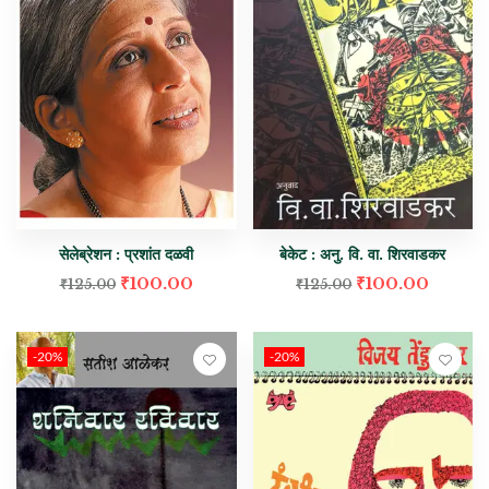
सेलेब्रेशन : प्रशांत दळवी
बेकेट : अनु. वि. वा. शिरवाडकर
₹
100.00
₹
100.00
₹
125.00
₹
125.00
-20%
-20%