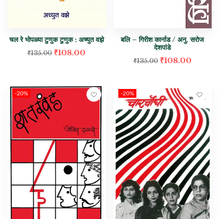
चल रे भोपळ्या टुणुक टुणुक : अच्युत वझे
बलि – गिरीश कार्नाड / अनु. सरोज
देशपांडे
₹
108.00
₹
135.00
₹
108.00
₹
135.00
-20%
-20%