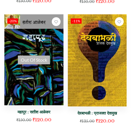
₹
120.00
₹
120.00
₹
150.00
₹
150.00
-20%
-11%
Out Of Stock
महापूर : सतीश आळेकर
देवबाभळी : प्राजक्त देशमुख
₹
120.00
₹
150.00
₹
120.00
₹
135.00