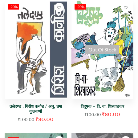
-20%
-20%
Out Of Stock
तलेदण्ड : गिरीश कर्नाड / अनु. उमा
विदूषक – वि. वा. शिरवाडकर
कुलकर्णी
₹
80.00
₹
100.00
₹
80.00
₹
100.00