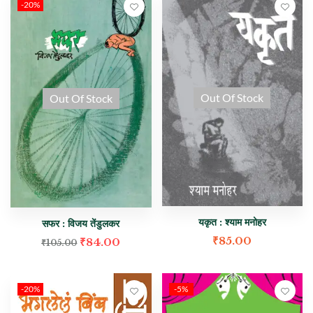
-20%
Out Of Stock
Out Of Stock
यकृत : श्याम मनोहर
सफर : विजय तेंडुलकर
₹
85.00
₹
84.00
₹
105.00
-20%
-5%