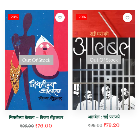
-20%
-20%
Out Of Stock
Out Of Stock
आलबेल : सई परांजपे
नियतीच्या बैलाला – विजय तेंडुलकर
₹
79.20
₹
76.00
₹
99.00
₹
95.00