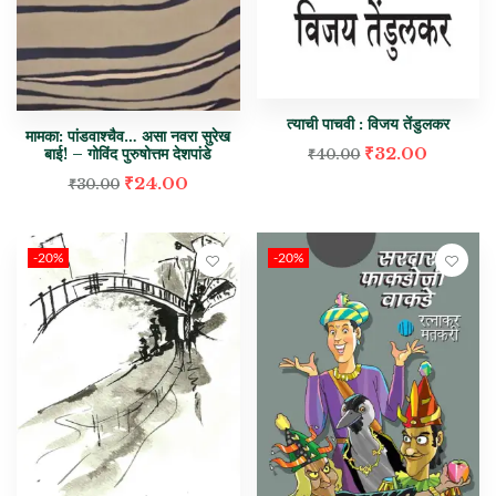
त्याची पाचवी : विजय तेंडुलकर
मामका: पांडवाश्चैव… असा नवरा सुरेख
₹
32.00
बाई! – गोविंद पुरुषोत्तम देशपांडे
₹
40.00
₹
24.00
₹
30.00
-20%
-20%