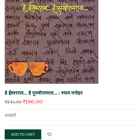
हे ईश्वरराव… हे पुरुषोत्तमराव… : श्याम मनोहर
₹
196.00
₹
245.00
कादंबरी
ADD TO CART