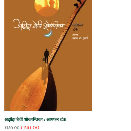
अझीझ बेची शोकान्तिका : आयफर टंक
₹
120.00
₹
150.00