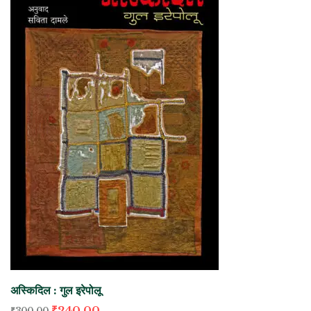
अस्किदिल : गुल इरेपोलू
₹
240.00
₹
300.00