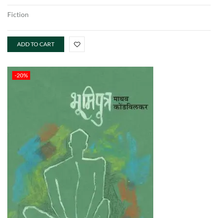
Fiction
ADD TO CART
-20%