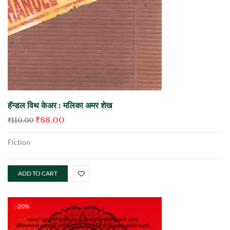
हॅन्डल विथ केअर : मलिका अमर शेख
₹
88.00
₹
110.00
Fiction
ADD TO CART
-20%