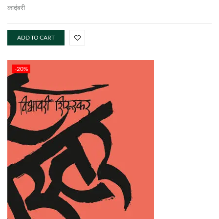
कादंबरी
ADD TO CART
-20%