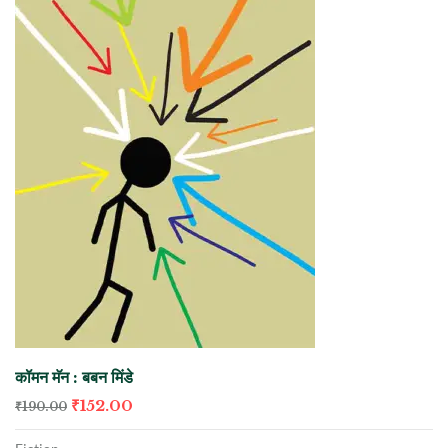
कॉमन मॅन : बबन मिंडे
₹
152.00
₹
190.00