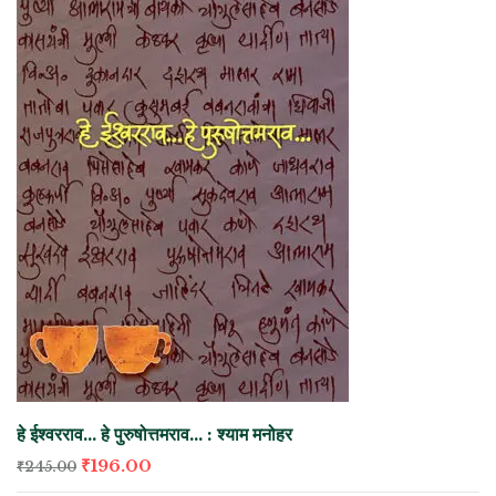
हे ईश्वरराव… हे पुरुषोत्तमराव… : श्याम मनोहर
₹
196.00
₹
245.00