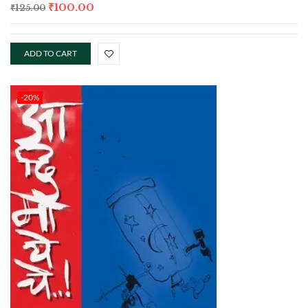
₹
100.00
₹
125.00
ADD TO CART
-20%