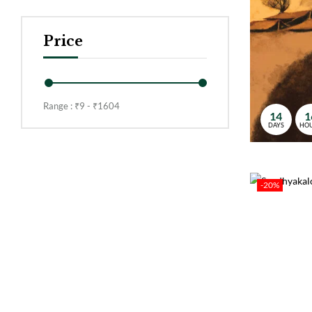
Price
Range :
₹
9
- ₹
1604
14
1
DAYS
HO
-20%