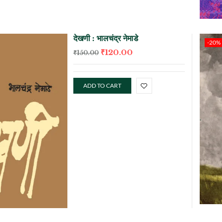
देखणी : भालचंद्र नेमाडे
-20%
₹
120.00
₹
150.00
ADD TO CART