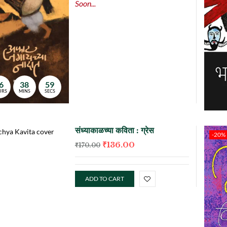
Soon...
ORDER
NOW
6
38
58
URS
MINS
SECS
संध्याकाळच्या कविता : ग्रेस
-20%
₹
136.00
₹
170.00
ADD TO CART