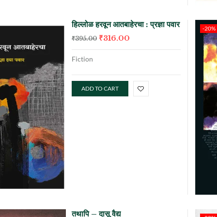
हिल्लोळ हरवून आतबाहेरचा : प्रज्ञा पवार
-20%
₹
316.00
₹
395.00
Fiction
ADD TO CART
तथापि – दासू वैद्य