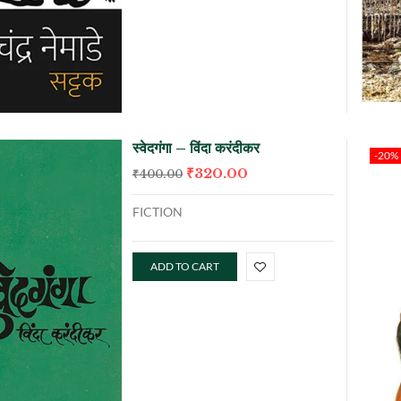
स्वेदगंगा – विंदा करंदीकर
-20%
₹
320.00
₹
400.00
FICTION
ADD TO CART