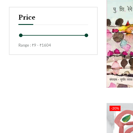
Price
Range :
₹
9
- ₹
1604
-20%