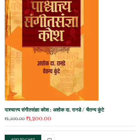
पाश्चात्त्य संगीतसंज्ञा कोश : अशोक दा. रानडे / चैतन्य कुंटे
₹
1,200.00
₹
1,500.00
ADD TO CART