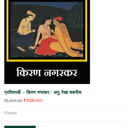
प्रतिस्पर्धी – किरण नगरकर / अनु. रेखा सबनीस
₹
928.00
₹
1,160.00
Fiction