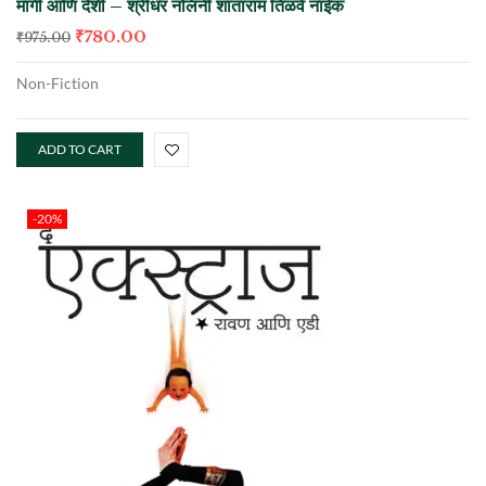
मार्गी आणि देशी – श्रीधर नलिनी शांताराम तिळवे नाईक
₹
780.00
₹
975.00
Non-Fiction
ADD TO CART
-20%