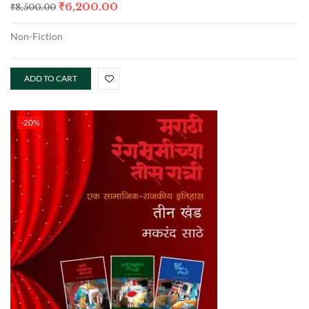
₹
6,200.00
₹
8,500.00
Non-Fiction
ADD TO CART
-20%