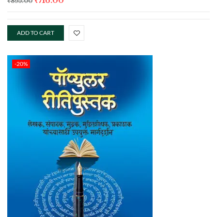
₹
716.00
₹
895.00
ADD TO CART
-20%