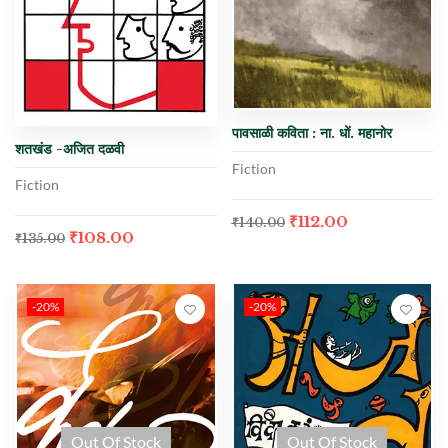
पावसाळी कविता : ना. धों. महानोर
शतखंड -अजित दळवी
Fiction
Fiction
₹
112.00
₹
140.00
₹
108.00
₹
135.00
-20%
-20%
Out Of Stock
Out Of Stock