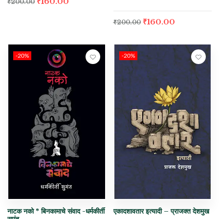
₹
160.00
₹
200.00
₹
160.00
₹
200.00
-20%
-20%
नाटक नको * बिनकामाचे संवाद -धर्मकीर्ती
एकादशावतार इत्यादी – प्राजक्त देशमुख
सुमंत