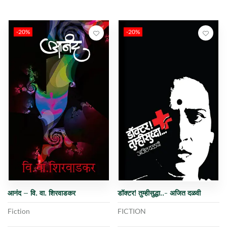
-20%
-20%
आनंद – वि. वा. शिरवाडकर
डॉक्टर! तुम्हीसुद्धा..- अजित दळवी
Fiction
FICTION