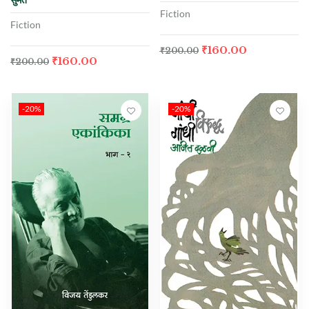
Fiction
Fiction
₹
160.00
₹
200.00
₹
160.00
₹
200.00
-20%
-20%