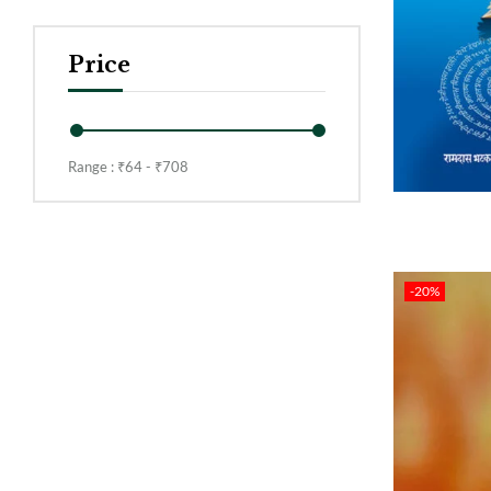
Price
Range :
₹
64
- ₹
708
-20%