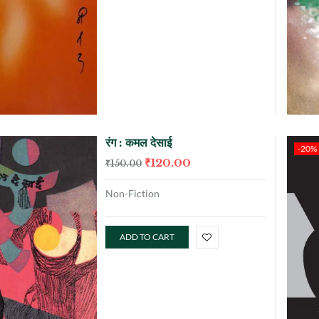
रंग : कमल देसाई
-20%
₹
120.00
₹
150.00
Non-Fiction
ADD TO CART