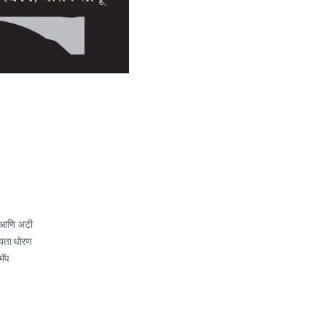
 आणि अटी
यता धोरण
मॅप