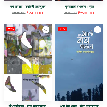
सगे सांगाती : शरदिनी डहाणूकर
मृगजळाचे बांधकाम : ग्रेस
₹
240.00
₹
220.00
₹
300.00
₹
275.00
-20%
-20%
शोध कवितेचा : मंगेश पाडगावकर
आले मेघ भरुन : मंगेश पाडगावकर