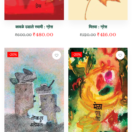
कावळे उडाले स्वामी : ग्रेस
मितवा : ग्रेस
₹
480.00
₹
416.00
₹
600.00
₹
520.00
-20%
-20%