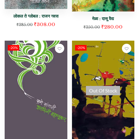
लोकल ते ग्लोबल : राजन गवस
मेळा : दासू वैद्य
₹
308.00
₹
385.00
₹
280.00
₹
350.00
-20%
-20%
Out Of Stock