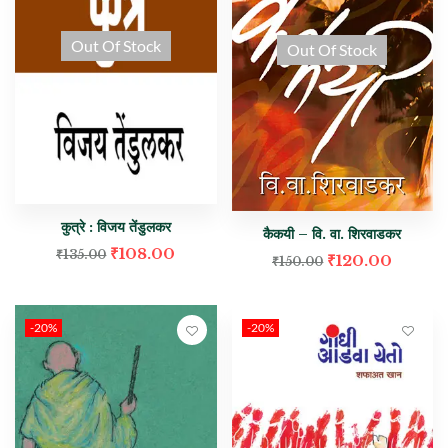
Out Of Stock
Out Of Stock
कुत्रे : विजय तेंडुलकर
कैकयी – वि. वा. शिरवाडकर
₹
108.00
₹
135.00
₹
120.00
₹
150.00
-20%
-20%