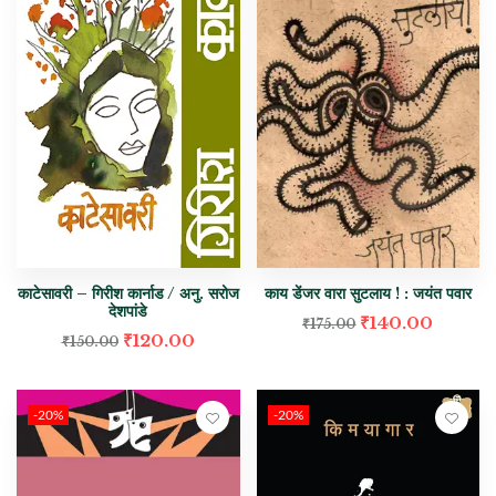
काटेसावरी – गिरीश कार्नाड / अनु. सरोज
काय डेंजर वारा सुटलाय ! : जयंत पवार
देशपांडे
₹
140.00
₹
175.00
₹
120.00
₹
150.00
-20%
-20%