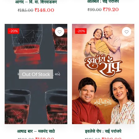
आलबेल : सई परांजपे
आनंद – वि. वा. शिरवाडकर
₹
79.20
₹
148.00
₹
99.00
₹
185.00
-20%
-20%
Out Of Stock
आषाढ बार – मकरंद साठे
इवलेसे रोप : सई परांजपे