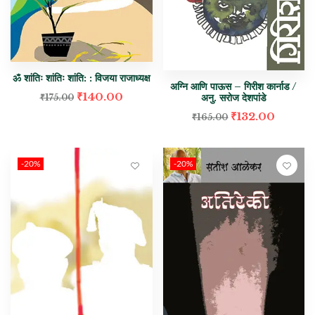
ॐ शांतिः शांतिः शांति: : विजया राजाध्यक्ष
अग्नि आणि पाऊस – गिरीश कार्नाड /
₹
140.00
अनु. सरोज देशपांडे
₹
175.00
₹
132.00
₹
165.00
-20%
-20%