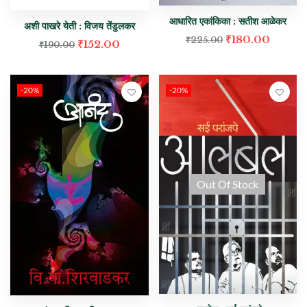
आधारित एकांकिका : सतीश आळेकर
अशी पाखरे येती : विजय तेंडुलकर
₹
180.00
₹
225.00
₹
152.00
₹
190.00
-20%
-20%
Out Of Stock