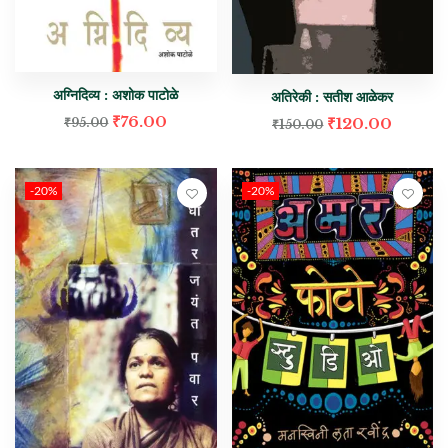
अग्निदिव्य : अशोक पाटोळे
अतिरेकी : सतीश आळेकर
₹
76.00
₹
120.00
₹
95.00
₹
150.00
-20%
-20%