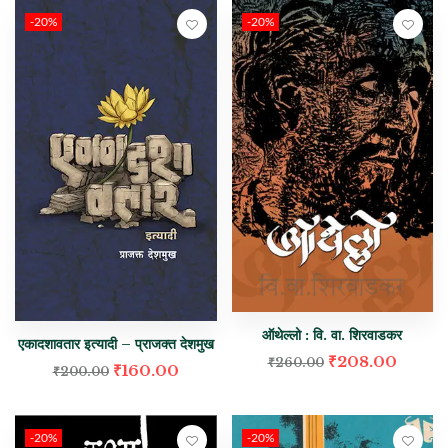
-20%
-20%
ऑथेल्लो : वि. वा. शिरवाडकर
एकादशावतार इत्यादी – प्राजक्त देशमुख
₹
208.00
₹
260.00
₹
160.00
₹
200.00
-20%
-20%