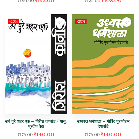
₹
152.00
₹
108.00
₹
190.00
₹
135.00
-20%
-20%
उणे पुरे शहर एक – गिरीश कार्नाड / अनु.
उध्वस्त धर्मशाळा – गोविंद पुरुषोत्तम
प्रदीप वैद्य
देशपांडे
₹
140.00
₹
140.00
₹
175.00
₹
175.00