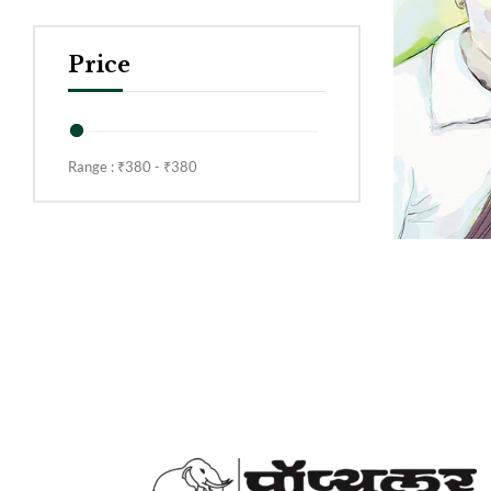
Price
Range :
₹
380
- ₹
380