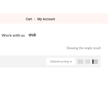
Cart
|
My Account
Work with us
संपर्क
Showing the single result
Default sorting