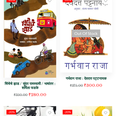
Out Of Stock
गर्भवान राजा : देवदत्त पट्टनायक
चिंचेचे झाड / सुंदर रामस्वामी / भाषांतर :
₹
300.00
₹
375.00
शर्मिला फडके
₹
280.00
₹
350.00
-20%
-20%