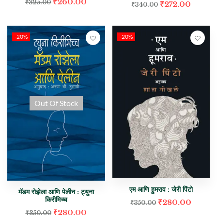
₹
260.00
₹
325.00
₹
272.00
₹
340.00
-20%
-20%
Out Of Stock
एम आणि हुमराव : जेरी पिंटो
मॅडम रोझेला आणि पेलीन : ट्युना
किरीमिच्च
₹
280.00
₹
350.00
₹
280.00
₹
350.00