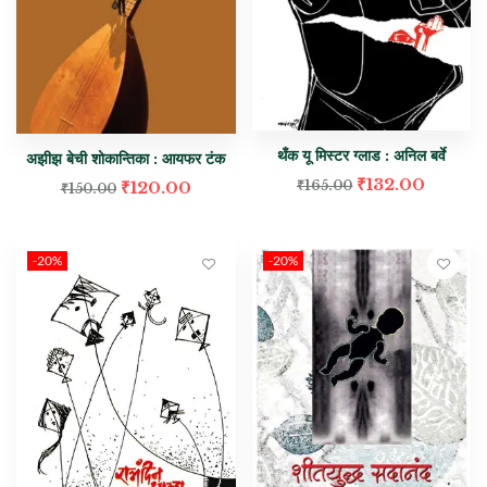
थँक यू मिस्टर ग्लाड : अनिल बर्वे
अझीझ बेची शोकान्तिका : आयफर टंक
₹
132.00
₹
120.00
₹
165.00
₹
150.00
-20%
-20%