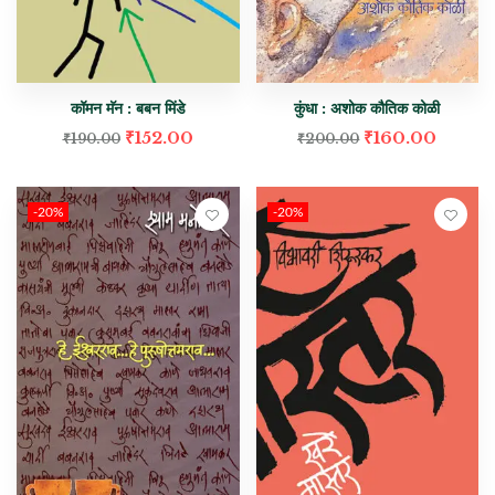
कॉमन मॅन : बबन मिंडे
कुंधा : अशोक कौतिक कोळी
₹
152.00
₹
160.00
₹
190.00
₹
200.00
-20%
-20%