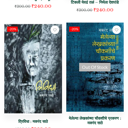
टिकली येवढं तळं – निर्मला देशपांडे
₹
240.00
₹
300.00
₹
240.00
₹
300.00
-20%
-20%
Out Of Stock
मेलेल्या लेखकांच्या चौकशीचे प्रकरण :
त्रिविधा : मकरंद साठे
मकरंद साठे