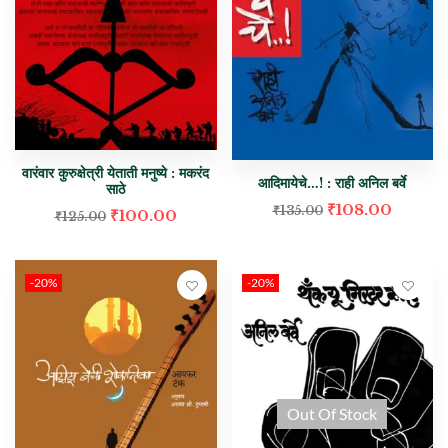
वारंवार कुरुक्षेत्री येताती मनुष्ये : मकरंद
आदिमायेचे…! : राही अनिल बर्वे
साठे
₹
108.00
₹
135.00
₹
100.00
₹
125.00
-20%
-20%
Out Of Stock