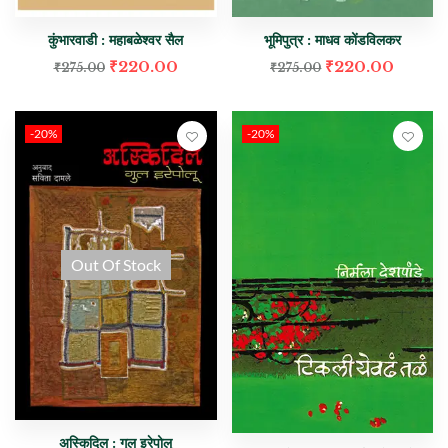
कुंभारवाडी : महाबळेश्वर सैल
भूमिपुत्र : माधव कोंडविलकर
₹
220.00
₹
220.00
₹
275.00
₹
275.00
-20%
-20%
Out Of Stock
अस्किदिल : गुल इरेपोलू