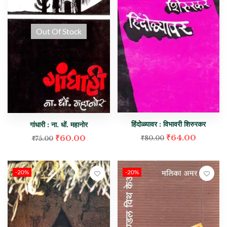
Out Of Stock
हिंदोळ्यावर : विभावरी शिरुरकर
गांधारी : ना. धों. महानोर
₹
64.00
₹
60.00
₹
80.00
₹
75.00
-20%
-20%