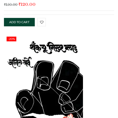
₹
120.00
₹
150.00
ADD TO CART
-20%