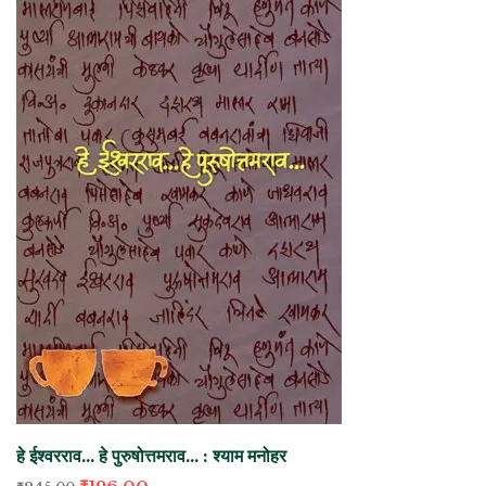
हे ईश्वरराव… हे पुरुषोत्तमराव… : श्याम मनोहर