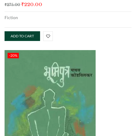
₹
220.00
₹
275.00
Fiction
ADD TO CART
-20%