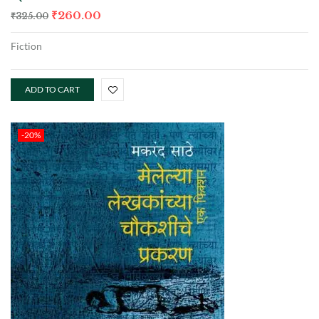
₹
260.00
₹
325.00
Fiction
ADD TO CART
-20%