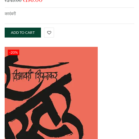
₹
196.00
₹
245.00
कादंबरी
ADD TO CART
-20%