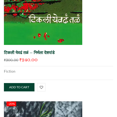
टिकली येवढं तळं – निर्मला देशपांडे
₹
240.00
₹
300.00
Fiction
ADD TO CART
-20%