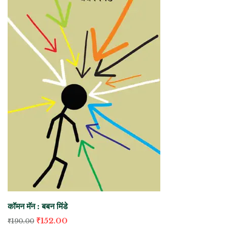
कॉमन मॅन : बबन मिंडे
₹
152.00
₹
190.00