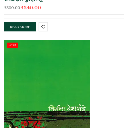
₹
240.00
₹
300.00
READ MORE
-20%