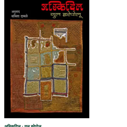
अस्किदिल : गुल इरेपोलू