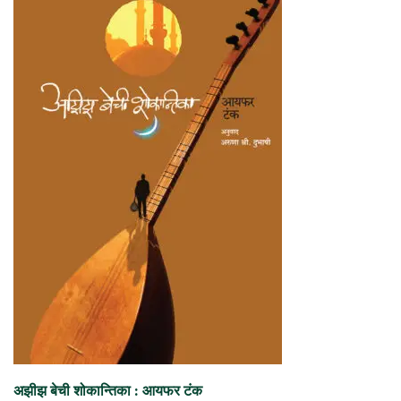
अझीझ बेची शोकान्तिका : आयफर टंक