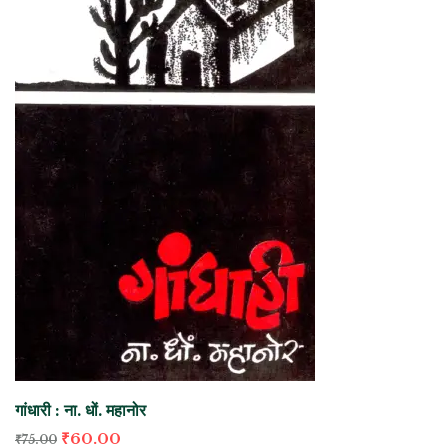
गांधारी : ना. धों. महानोर
₹
60.00
₹
75.00