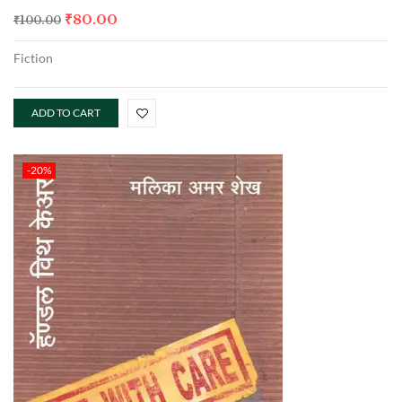
₹
80.00
₹
100.00
Fiction
ADD TO CART
-20%