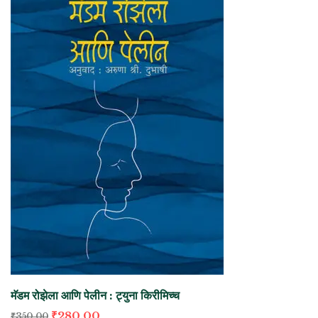
मॅडम रोझेला आणि पेलीन : ट्युना किरीमिच्च
₹
280.00
₹
350.00