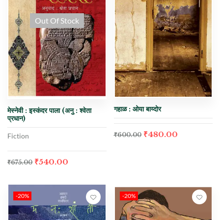
Out Of Stock
गहाळ : ओया बाय्दोर
मेस्नेवी : इस्कंदर पाला (अनु : श्वेता
प्रधान)
₹
480.00
₹
600.00
Fiction
₹
540.00
₹
675.00
-20%
-20%