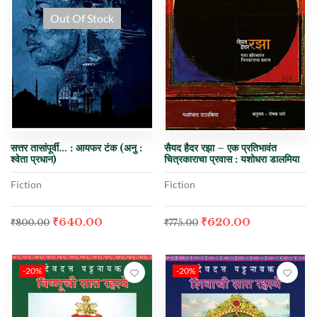
Out Of Stock
सत्तर तासांपूर्वी… : आयफर टंक (अनु :
सैयद हैदर रझा – एक प्रतिभावंत
श्वेता प्रधान)
चित्रकाराचा प्रवास : यशोधरा डालमिया
Fiction
Fiction
₹
640.00
₹
620.00
₹
800.00
₹
775.00
-20%
-20%