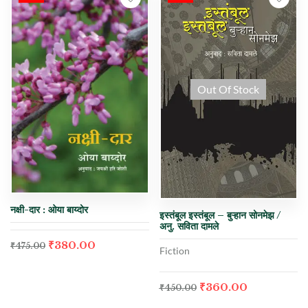
Out Of Stock
नक्षी-दार : ओया बाय्दोर
इस्तंबूल इस्तंबूल – बुऱ्हान सोनमेझ /
अनु. सविता दामले
₹
380.00
₹
475.00
Fiction
₹
360.00
₹
450.00