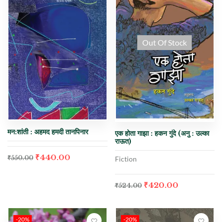
Out Of Stock
मन:शांती : अहमद हमदी तानपिनार
एक होता गाझा : हकन गुंदे (अनु : उल्का
राऊत)
₹
440.00
₹
550.00
Fiction
₹
420.00
₹
524.00
-20%
-20%