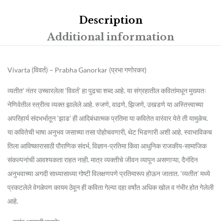
Description
Additional information
Vivarta (विवर्त) – Prabha Ganorkar (प्रभा गणोरकर)
व्यतीत’ नंतर उच्चारलेला ‘विवर्त’ हा पुढचा शब्द आहे. या संग्रहातील कवितांमधून मुख्यतः
नेणिवेतील स्त्रीत्व व्यक्त झालेले आहे. रुजणे, वाढणे, झिजणे, उखडणे या अस्तित्त्वाच्या
अपरिहार्य संदभर्भातून ‘झाड’ ही आदिबंधात्मक प्रतिमा या कवितेत वारंवार येते ती यामुळेच.
या कवितेची भाषा अनुभव जसाच्या तसा पोहोचवणारी, थेट भिडणारी अशी आहे. स्वाभाविकच
तिला आविष्कारासाठी पौराणिक संदर्भ, विज्ञान-प्रतिमा किंवा आधुनिक राजकीय-सामाजिक
संकल्पनांची आवश्यकता राहत नाही. मात्र व्यक्तीचे जीवन व्यापून असणाऱ्या, दैनंदिन
अनुभवाच्या अगदी साध्यासाध्या गोष्टी विलक्षणपणे प्रतिमारूप होऊन जातात. ‘व्यतीत’ मध्ये
प्रकटलेले वेगळेपण कायम ठेवून ही कविता गेल्या दहा वर्षांत अधिक खोल व गंभीर होत गेलेली
आहे.