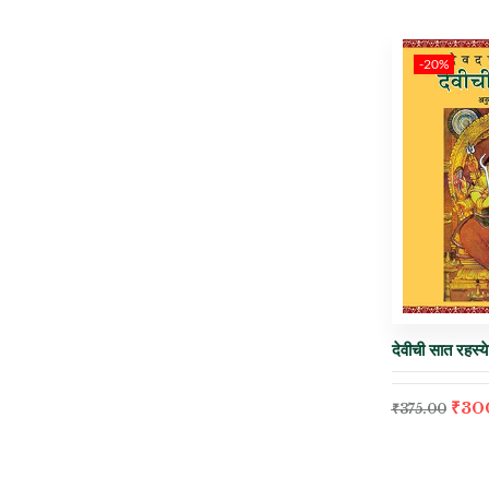
-20%
देवीची सात रहस्य
₹
30
₹
375.00