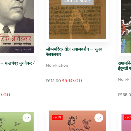
Out Of Stock
लीळाचरित्रातील समाजदर्शन – सुमन
बेलवलकर
– भालचंद्र मुणगेकर /
समाजविक
Non-Fiction
इंदुमती 
Non-Fi
₹
540.00
₹
675.00
0.00
₹
238.
-20%
-2