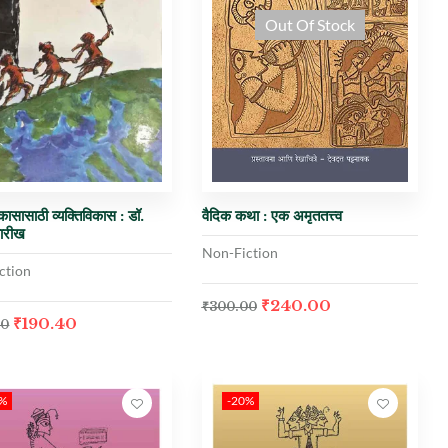
Out Of Stock
ासासाठी व्यक्तिविकास : डॉ.
वैदिक कथा : एक अमृततत्त्व
पारीख
Non-Fiction
ction
₹
240.00
₹
300.00
₹
190.40
00
0%
-20%