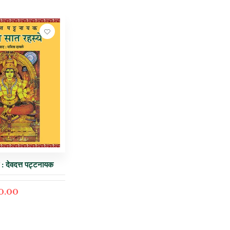
े : देवदत्त पट्टनायक
0.00