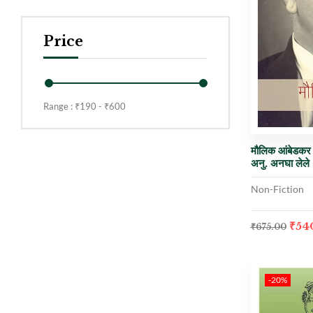
Price
Range :
₹
190
- ₹
600
मौलिक आंबेडकर 
अनु. अनघा लेले
Non-Fiction
₹
54
₹
675.00
-20%