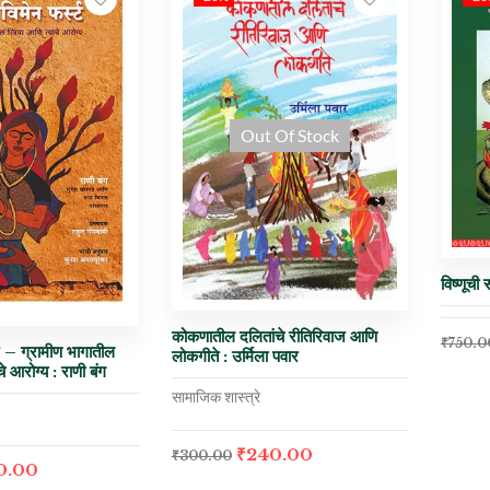
Out Of Stock
विष्णूची
कोकणातील दलितांचे रीतिरिवाज आणि
₹
750.0
्ट – ग्रामीण भागातील
लोकगीते : उर्मिला पवार
चे आरोग्य : राणी बंग
सामाजिक शास्त्रे
₹
240.00
₹
300.00
0.00