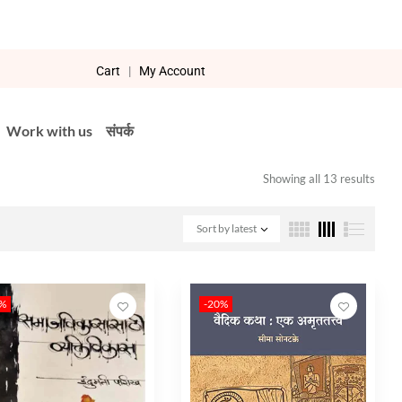
Cart
|
My Account
Work with us
संपर्क
Showing all 13 results
Sort by latest
0%
-20%