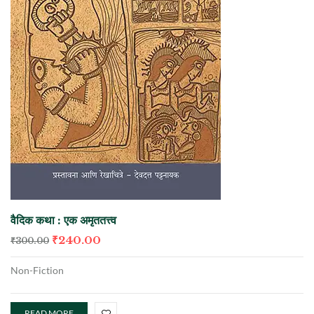
वैदिक कथा : एक अमृततत्त्व
₹
240.00
₹
300.00
Non-Fiction
READ MORE