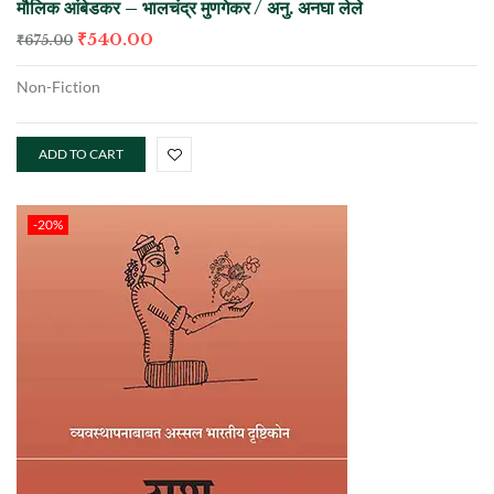
मौलिक आंबेडकर – भालचंद्र मुणगेकर / अनु. अनघा लेले
₹
540.00
₹
675.00
Non-Fiction
ADD TO CART
-20%