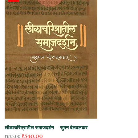
लीळाचरित्रातील समाजदर्शन – सुमन बेलवलकर
₹
540.00
₹
675.00