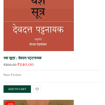
यश सूत्र : देवदत्त पट्टनायक
₹
240.00
₹
300.00
Non-Fiction
ADD TO CART
-20%