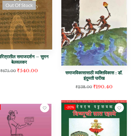
Out Of Stock
रित्रातील समाजदर्शन – सुमन
बेलवलकर
₹
540.00
₹
675.00
समाजविकासासाठी व्यक्तिविकास : डॉ.
इंदुमती पारीख
₹
190.40
₹
238.00
-20%