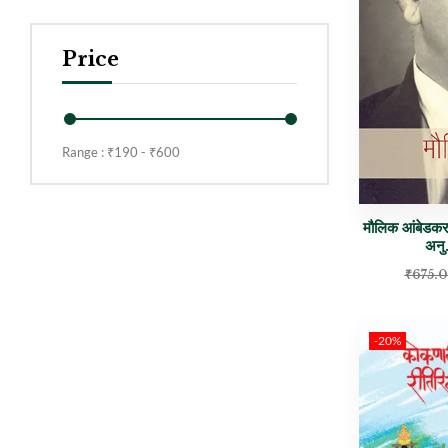
Price
Range :
₹
190
- ₹
600
मौलिक आंबेडकर
अनु
₹
675.
-20%