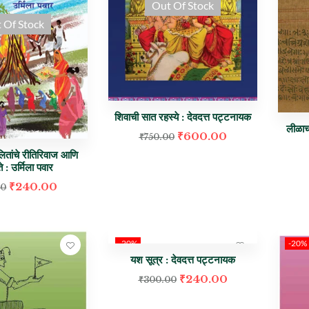
Out Of Stock
 Of Stock
शिवाची सात रहस्ये : देवदत्त पट्टनायक
लीळाच
₹
600.00
₹
750.00
तांचे रीतिरिवाज आणि
 : उर्मिला पवार
₹
240.00
00
-20%
-20%
यश सूत्र : देवदत्त पट्टनायक
₹
240.00
₹
300.00