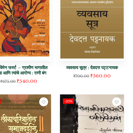
 विमेन फर्स्ट – ग्रामीण भागातील
व्यवसाय सूत्र : देवदत्त पट्टनायक
या आणि त्यांचे आरोग्य : राणी बंग
₹
560.00
₹
700.00
₹
540.00
₹
675.00
-20%