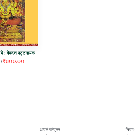
्ये : देवदत्त पट्टनायक
₹
300.00
0
आपलं पॉप्युलर
नियम