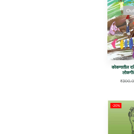
Out
कोकणातील दलि
लोकगीते
₹
300.
-20%