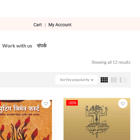
Cart
|
My Account
Work with us
संपर्क
Showing all 13 results
Sort by popularity
-20%