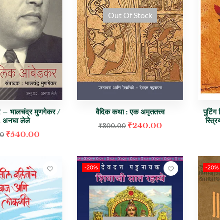
Out Of Stock
 – भालचंद्र मुणगेकर /
वैदिक कथा : एक अमृततत्त्व
पुटिंग
. अनघा लेले
स्त्रि
₹
240.00
₹
300.00
₹
540.00
00
-20%
-20%