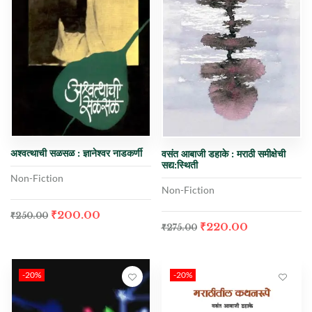
अश्वत्थाची सळसळ : ज्ञानेश्वर नाडकर्णी
वसंत आबाजी डहाके : मराठी समीक्षेची
सद्य:स्थिती
Non-Fiction
Non-Fiction
₹
200.00
₹
250.00
₹
220.00
₹
275.00
-20%
-20%