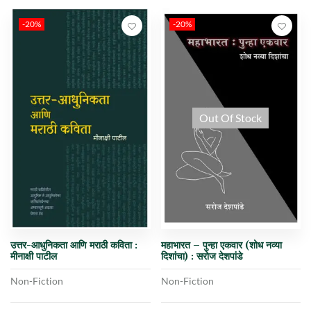
-20%
-20%
Out Of Stock
उत्तर-आधुनिकता आणि मराठी कविता :
महाभारत – पुन्हा एकवार (शोध नव्या
मीनाक्षी पाटील
दिशांचा) : सरोज देशपांडे
Non-Fiction
Non-Fiction