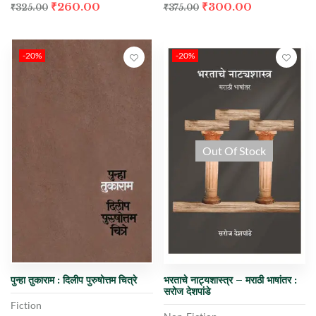
₹
260.00
₹
300.00
₹
325.00
₹
375.00
-20%
-20%
Out Of Stock
पुन्हा तुकाराम : दिलीप पुरुषोत्तम चित्रे
भरताचे नाट्यशास्त्र – मराठी भाषांतर :
सरोज देशपांडे
Fiction