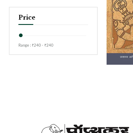
Price
Range :
₹
240
- ₹
240