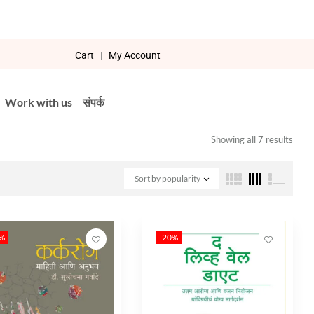
Cart
|
My Account
Work with us
संपर्क
Showing all 7 results
Sort by popularity
0%
-20%