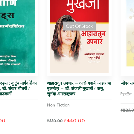
Out Of Stock
्स : कुटुंब मार्गदर्शिका
आहारातुन उपचार – आरोग्यदायी आहाराचा
जीवनसत्त
ंग, डॉ. शंकर चौधरी /
मूलमंत्र – डॉ. अंजली मुखर्जी / अनु.
नाडकर्णी
सुनंदा अमरापूरकर
वैद्यकीय
Non-Fiction
₹
225.
00
₹
440.00
₹
550.00