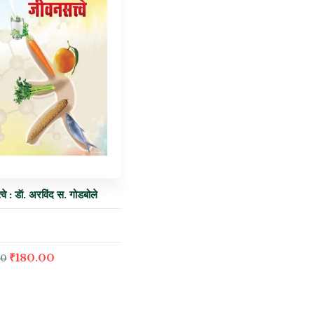
्वे : डॅा. अरविंद स. गोडबोले
₹
180.00
00