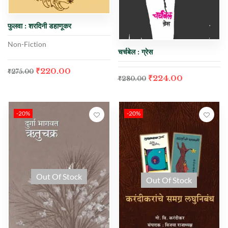
फुलवा : शरदिनी डहाणूकर
Non-Fiction
चर्चबेल : ग्रेस
₹
220.00
₹
275.00
₹
224.00
₹
280.00
-20%
-20%
Out Of Stock
Out Of Stock