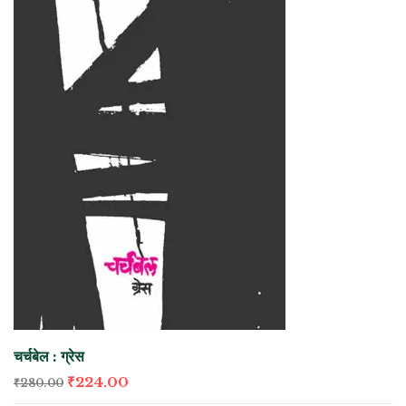
चर्चबेल : ग्रेस
₹
224.00
₹
280.00