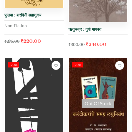
फुलवा : शरदिनी डहाणूकर
Non-Fiction
ऋतुचक्र : दुर्गा भागवत
₹
220.00
₹
275.00
₹
240.00
₹
300.00
-20%
-20%
Out Of Stock