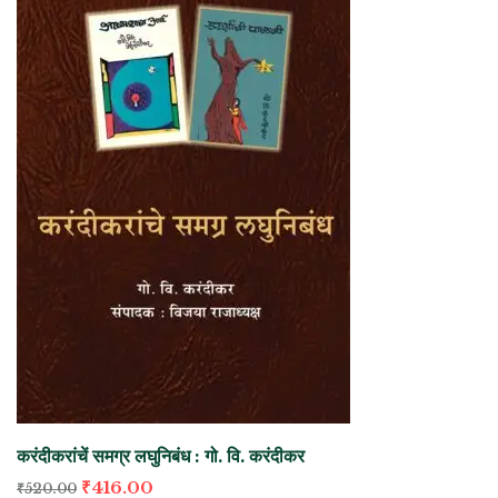
करंदीकरांचें समग्र लघुनिबंध : गो. वि. करंदीकर
₹
416.00
₹
520.00