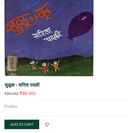
सुळूक : सरिता पदकी
₹
16.00
₹
20.00
Fiction
ADD TO CART