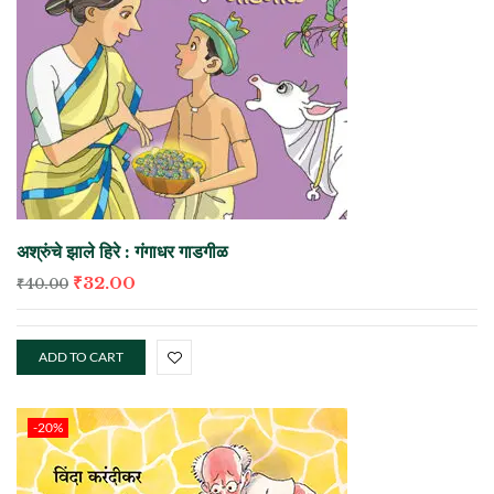
अश्रुंचे झाले हिरे : गंगाधर गाडगीळ
₹
32.00
₹
40.00
ADD TO CART
-20%