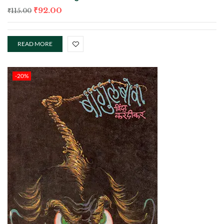
₹
92.00
₹
115.00
READ MORE
-20%