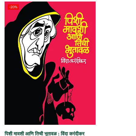
-20%
पिशी मावशी आणि तिची भुतावळ : विंदा करंदीकर