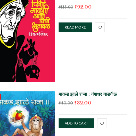
₹
92.00
₹
115.00
READ MORE
माकड झाले राजा : गंगाधर गाडगीळ
₹
32.00
₹
40.00
ADD TO CART