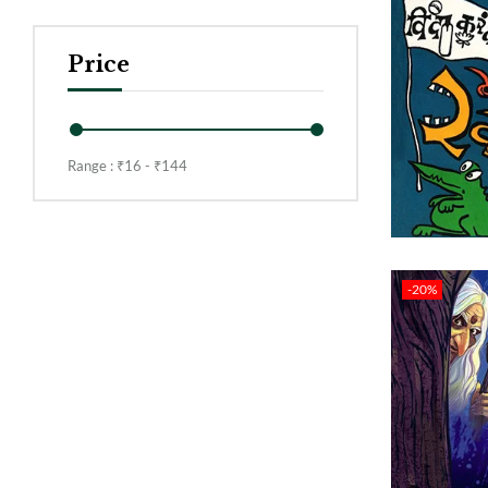
Price
Range :
₹
16
- ₹
144
-20%