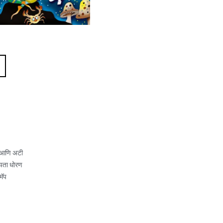
 आणि अटी
यता धोरण
मॅप