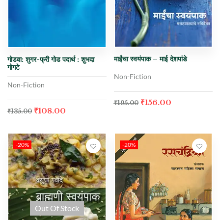
माईंचा स्वयंपाक – माई देशपांडे
गोडवा: शुगर-फ्री गोड पदार्थ : शुभदा
गोगटे
Non-Fiction
Non-Fiction
₹
156.00
₹
195.00
₹
108.00
₹
135.00
-20%
-20%
Out Of Stock