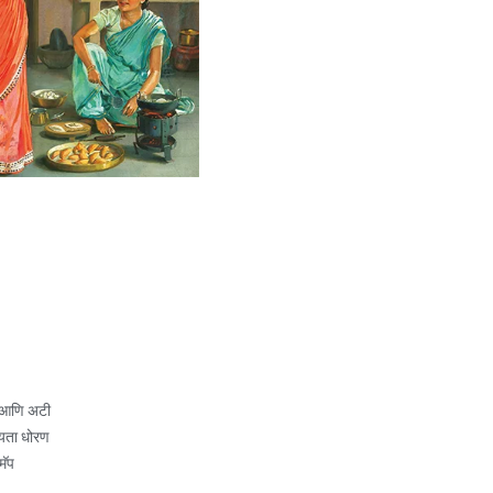
 आणि अटी
यता धोरण
मॅप