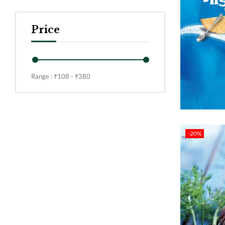
Price
Range :
₹
108
- ₹
380
-20%