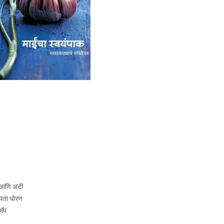
 आणि अटी
यता धोरण
मॅप