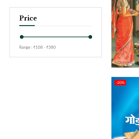
Price
Range :
₹
108
- ₹
380
-20%