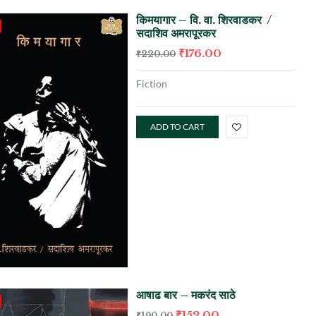
किमयागार – वि. वा. शिरवाडकर /
सदाशिव अमरापूरकर
₹
176.00
₹
220.00
Fiction
ADD TO CART
आषाढ बार – मकरंद साठे
₹
152.00
₹
190.00