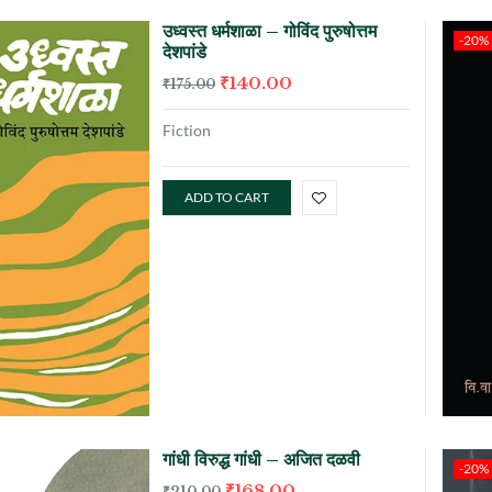
उध्वस्त धर्मशाळा – गोविंद पुरुषोत्तम
-20%
देशपांडे
₹
140.00
₹
175.00
Fiction
ADD TO CART
गांधी विरुद्ध गांधी – अजित दळवी
-20%
₹
168.00
₹
210.00