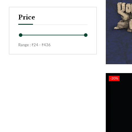
Price
Range :
₹
24
- ₹
436
-20%