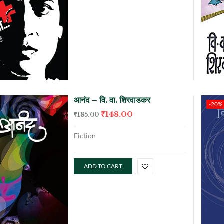
आनंद – वि. वा. शिरवाडकर
-20%
₹
148.00
₹
185.00
Fiction
ADD TO CART