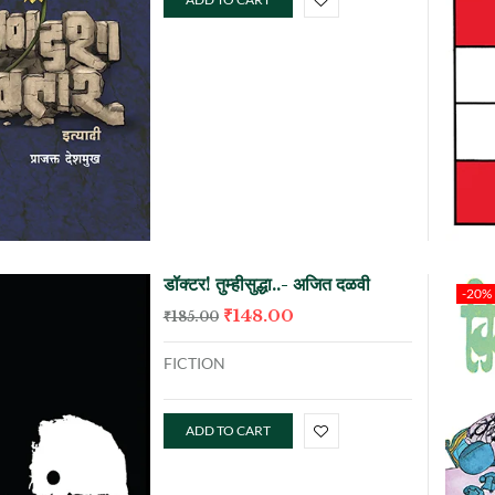
डॉक्टर! तुम्हीसुद्धा..- अजित दळवी
-20%
₹
148.00
₹
185.00
FICTION
ADD TO CART