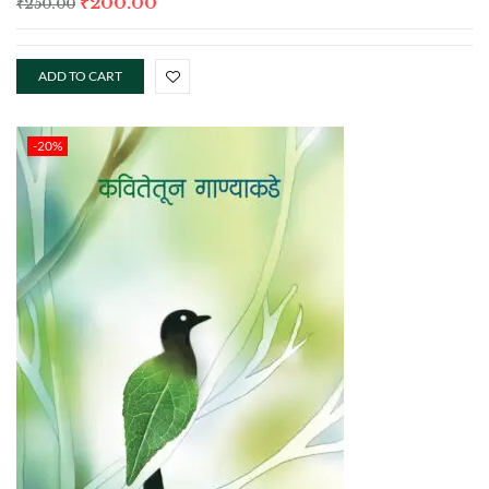
₹
200.00
₹
250.00
ADD TO CART
-20%