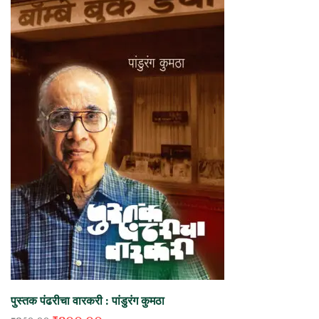
पुस्तक पंढरीचा वारकरी : पांडुरंग कुमठा