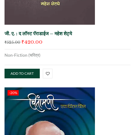
जी. ए. : द लॉस्ट पॅराडाईज – महेश शेट्ये
₹
420.00
₹
525.00
Non-Fiction (
चरित्र
)
ADD TO CART
-20%