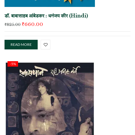
डॉ. बाबासाहब आंबेडकर : धनंजय कीर (Hindi)
₹
660.00
₹
825.00
READ MORE
-5%