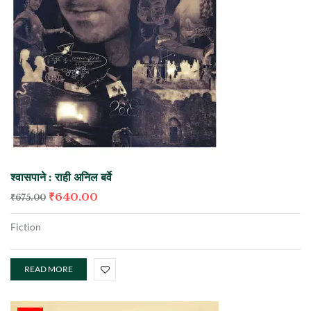
श्वासपाने : राही अनिल बर्वे
₹
640.00
₹
675.00
Fiction
READ MORE