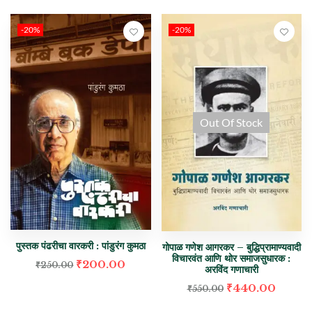
-20%
-20%
Out Of Stock
पुस्तक पंढरीचा वारकरी : पांडुरंग कुमठा
गोपाळ गणेश आगरकर – बुद्धिप्रामाण्यवादी
विचारवंत आणि थोर समाजसुधारक :
₹
200.00
₹
250.00
अरविंद गणाचारी
₹
440.00
₹
550.00