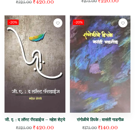
₹
220.00
₹
275.00
₹
420.00
₹
525.00
-20%
-20%
जी. ए. : द लॉस्ट पॅराडाईज – महेश शेट्ये
रांगोळीचे ठिपके : वासंती गाडगीळ
₹
420.00
₹
140.00
₹
525.00
₹
175.00