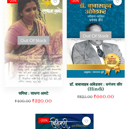
-20%
-20%
Out Of Stock
Out Of Stock
डॉ. बाबासाहब आंबेडकर : धनंजय कीर
(Hindi)
समिधा : साधना आमटे
₹
660.00
₹
825.00
₹
320.00
₹
400.00
-20%