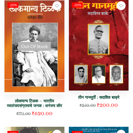
-20%
-20%
Out Of Stock
तीन गानमूर्ती : सदाशिव बाक्रे
लोकमान्य टिळक – भारतीय
₹
200.00
स्वातंत्र्यसंग्रामाचे जनक : धनंजय कीर
₹
250.00
₹
620.00
₹
775.00