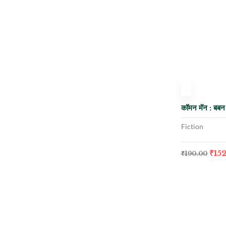
-20%
कॉमन मॅन : बबन म
Fiction
₹
15
₹
190.00