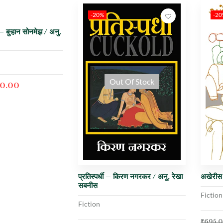
-20%
-2
 – बुऱ्हान सोनमेझ / अनु.
Out Of Stock
0.00
प्रतिस्पर्धी – किरण नगरकर / अनु. रेखा
अखेरीस 
सबनीस
Fiction
Fiction
₹
695.