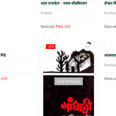
आता उजाडेल! : माधव कोंडविलकर
हॅन्डल 
Fiction
Fiction
₹
80.00
₹
100.00
₹
110.0
Out Of Sto
-20%
-2
िंडे
काळ्यामा
Fiction
2.00
₹
695.
Out Of Stock