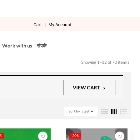
Cart
|
My Account
Work with us
संपर्क
Showing 1–32 of 70 item(s)
VIEW CART
Sort by latest
0%
-20%