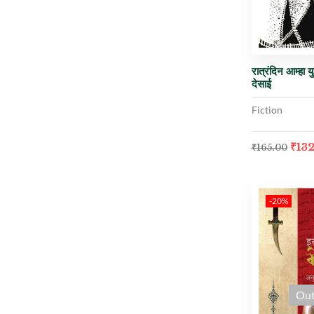
रात्रंदिन आम्हा य
देसाई
Fiction
₹
13
₹
165.00
-20%
Out