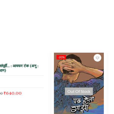
ck
0%
-20%
सांपूर्वी… : आयफर टंक (अनु :
रधान)
Out Of Stock
₹
640.00
00