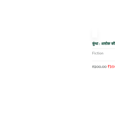
-20%
कुंधा : अशोक क
Fiction
₹
16
₹
200.00