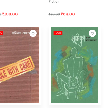
Fiction
₹
64.00
₹
108.00
₹
80.00
0
0%
-20%