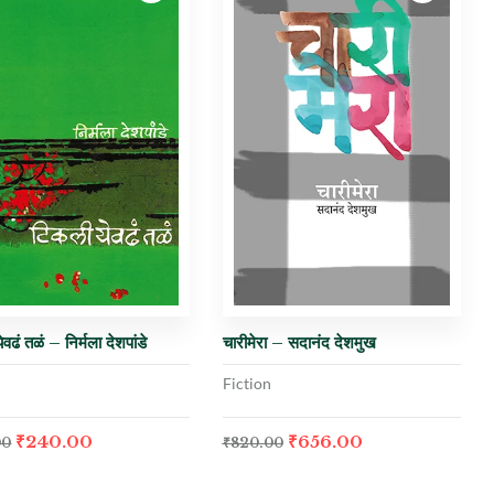
वढं तळं – निर्मला देशपांडे
चारीमेरा – सदानंद देशमुख
Fiction
₹
240.00
₹
656.00
00
₹
820.00