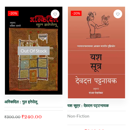
-20%
-20%
Out Of Stock
अस्किदिल : गुल इरेपोलू
यश सूत्र : देवदत्त पट्टनायक
Non-Fiction
₹
240.00
₹
300.00