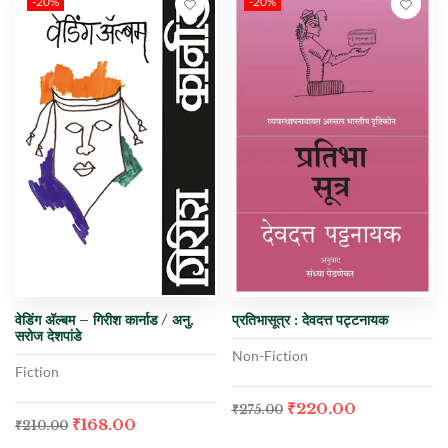
-20%
-20%
वेडिंग अ‍ॅल्बम – गिरीश कार्नाड / अनु.
प्रतिभासूत्र : देवदत्त पट्टनायक
सरोज देशपांडे
Non-Fiction
Fiction
₹
220.00
₹
275.00
₹
168.00
₹
210.00