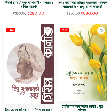
चिंचेचे झाड / सुंदर रामस्वामी / भाषांतर :
जय : महाभारत सचित्र रसास्वाद : देवदत्त
शर्मिला फडके
पट्टनाईक / अनु. अभय सदावर्ते
₹
280.00
₹
680.00
₹
350.00
₹
850.00
-20%
-20%
ट्यूलिपच्या बागा माझ्या छायेत : गुल
टिपू सुलतानचे स्वप्न – गिरीश कार्नाड /
इरेपोलु