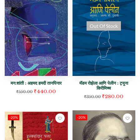
Out Of Stock
मन:शांती : अहमद हमदी तानपिनार
मॅडम रोझेला आणि पेलीन : ट्युना
किरीमिच्च
₹
440.00
₹
550.00
₹
280.00
₹
350.00
-20%
-20%