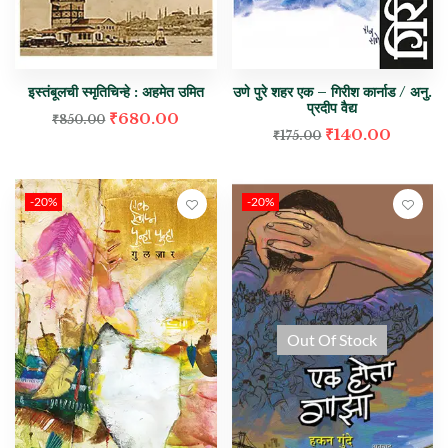
इस्तंबूलची स्मृतिचिन्हे : अहमेत उमित
उणे पुरे शहर एक – गिरीश कार्नाड / अनु.
प्रदीप वैद्य
₹
680.00
₹
850.00
₹
140.00
₹
175.00
-20%
-20%
Out Of Stock