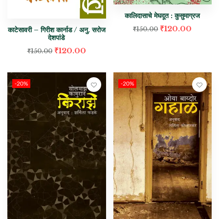
कालिदासाचे मेघदूत : कुसुमाग्रज
₹
120.00
काटेसावरी – गिरीश कार्नाड / अनु. सरोज
₹
150.00
देशपांडे
₹
120.00
₹
150.00
-20%
-20%