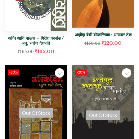
अझीझ बेची शोकान्तिका : आयफर टंक
अग्नि आणि पाऊस – गिरीश कार्नाड /
₹
120.00
अनु. सरोज देशपांडे
₹
150.00
₹
132.00
₹
165.00
-20%
-20%
Out Of Stock
Out Of Stock