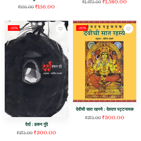
₹
1,580.00
₹
1,975.00
₹
156.00
₹
195.00
-20%
-20%
देवीची सात रहस्ये : देवदत्त पट्टनायक
₹
300.00
₹
375.00
देर्दा : हकन गुंदे
₹
300.00
₹
375.00