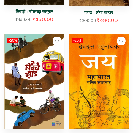
किराझे : सोलमाझ कामुरान
गहाळ : ओया बाय्दोर
₹
360.00
₹
450.00
₹
480.00
₹
600.00
-20%
-20%