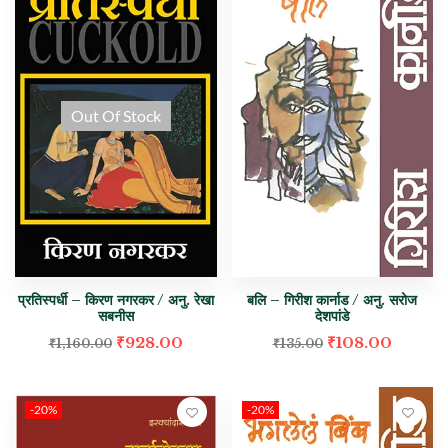
Out Of Stock
प्रतिस्पर्धी – किरण नगरकर / अनु. रेखा
बलि – गिरीश कार्नाड / अनु. सरोज
सबनीस
देशपांडे
₹
928.00
₹
108.00
₹
1,160.00
₹
135.00
-20%
-20%