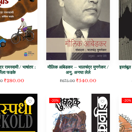
ंदर रामस्वामी / भाषांतर :
मौलिक आंबेडकर – भालचंद्र मुणगेकर /
इस्तंबूल
्मिला फडके
अनु. अनघा लेले
₹
280.00
₹
540.00
00
₹
675.00
-20%
-20%