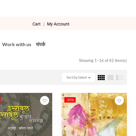
Cart
|
My Account
Work with us
संपर्क
Showing 1–16 of 42 item(s)
Sort by latest
-20%