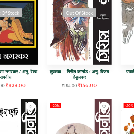
 Of Stock
Out Of Stock
किरण नगरकर / अनु. रेखा
तुघलक – गिरीश कार्नाड / अनु. विजय
ययात
सबनीस
तेंडुलकर
₹
928.00
₹
156.00
.00
₹
195.00
-20%
-20%