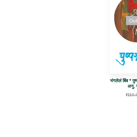
Out
भंगलेलं बिंब * प
अनु. 
₹
110.