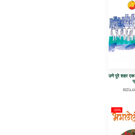
उणे पुरे शहर एक
प
₹
175.
-20%