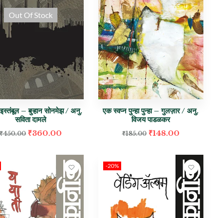
Out Of Stock
 इस्तंबूल – बुऱ्हान सोनमेझ / अनु.
एक स्वप्न पुन्हा पुन्हा – गुलज़ार / अनु.
सविता दामले
विजय पाडळकर
₹
360.00
₹
148.00
₹
450.00
₹
185.00
-20%