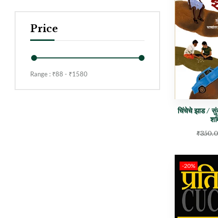
Price
Range :
₹
88
- ₹
1580
चिंचेचे झाड / सु
शर
₹
350.
-20%