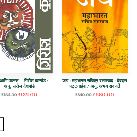
 आणि पाऊस – गिरीश कार्नाड /
जय : महाभारत सचित्र रसास्वाद : देवदत्त
अनु. सरोज देशपांडे
पट्टनाईक / अनु. अभय सदावर्ते
₹
132.00
₹
680.00
₹
165.00
₹
850.00