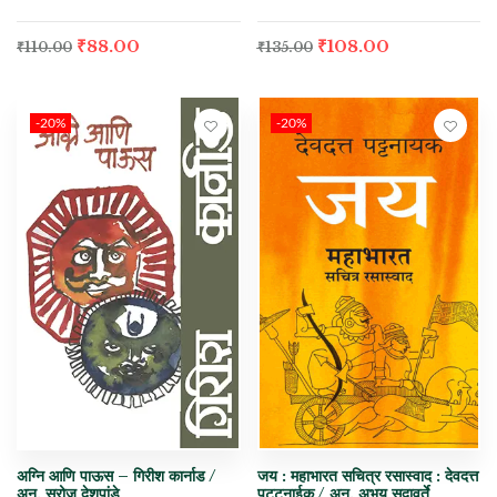
₹
88.00
₹
108.00
₹
110.00
₹
135.00
-20%
-20%
अग्नि आणि पाऊस – गिरीश कार्नाड /
जय : महाभारत सचित्र रसास्वाद : देवदत्त
अनु. सरोज देशपांडे
पट्टनाईक / अनु. अभय सदावर्ते