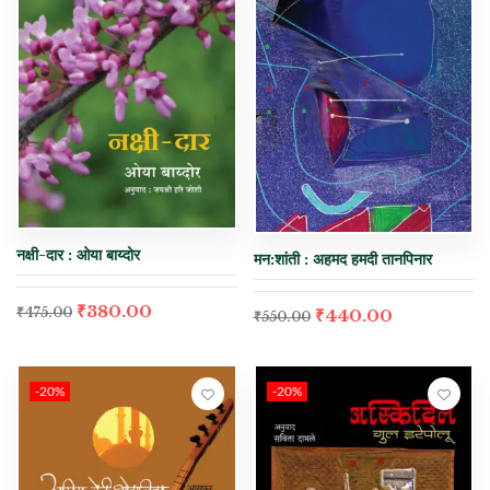
नक्षी-दार : ओया बाय्दोर
मन:शांती : अहमद हमदी तानपिनार
₹
380.00
₹
475.00
₹
440.00
₹
550.00
-20%
-20%