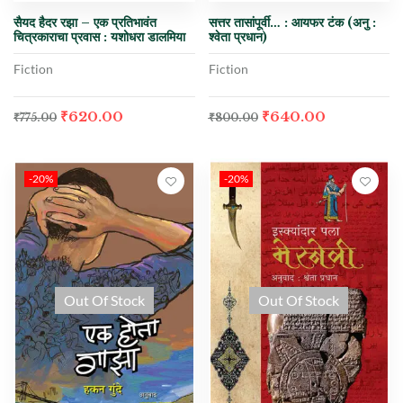
सैयद हैदर रझा – एक प्रतिभावंत
सत्तर तासांपूर्वी… : आयफर टंक (अनु :
चित्रकाराचा प्रवास : यशोधरा डालमिया
श्वेता प्रधान)
Fiction
Fiction
₹
620.00
₹
640.00
₹
775.00
₹
800.00
-20%
-20%
Out Of Stock
Out Of Stock