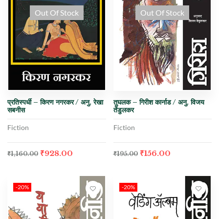
Out Of Stock
Out Of Stock
प्रतिस्पर्धी – किरण नगरकर / अनु. रेखा
तुघलक – गिरीश कार्नाड / अनु. विजय
सबनीस
तेंडुलकर
Fiction
Fiction
₹
928.00
₹
156.00
₹
1,160.00
₹
195.00
-20%
-20%