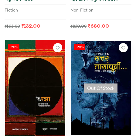
Fiction
Non-Fiction
₹
132.00
₹
680.00
₹
165.00
₹
850.00
-20%
-20%
Out Of Stock