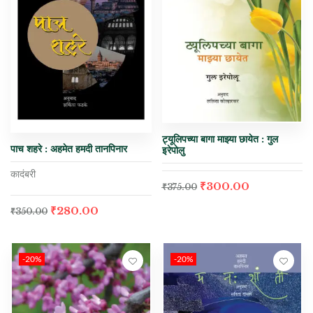
ट्यूलिपच्या बागा माझ्या छायेत : गुल
पाच शहरे : अहमेत हमदी तानपिनार
इरेपोलु
कादंबरी
₹
300.00
₹
375.00
₹
280.00
₹
350.00
-20%
-20%