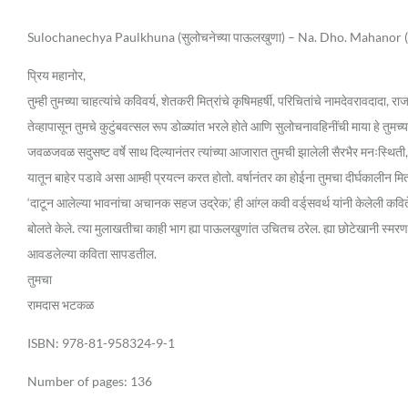
Sulochanechya Paulkhuna (सुलोचनेच्या पाऊलखुणा) – Na. Dho. Mahanor (ना.
प्रिय महानोर,
तुम्ही तुमच्या चाहत्यांचे कविवर्य, शेतकरी मित्रांचे कृषिमहर्षी, परिचितांचे नामदेवरा
तेव्हापासून तुमचे कुटुंबवत्सल रूप डोळ्यांत भरले होते आणि सुलोचनावहिनींची माया हे तुमच्या
जवळजवळ सदुसष्ट वर्षे साथ दिल्यानंतर त्यांच्या आजारात तुमची झालेली सैरभैर मनःस्थिती, 
यातून बाहेर पडावे असा आम्ही प्रयत्न करत होतो. वर्षानंतर का होईना तुमचा दीर्घकालीन मि
‘दाटून आलेल्या भावनांचा अचानक सहज उद्रेक,’ ही आंग्ल कवी वर्ड्‌सवर्थ यांनी केलेली कवितेच
बोलते केले. त्या मुलाखतीचा काही भाग ह्या पाऊलखुणांत उचितच ठरेल. ह्या छोटेखानी स्मरणांजलीला
आवडलेल्या कविता सापडतील.
तुमचा
रामदास भटकळ
ISBN: 978-81-958324-9-1
Number of pages: 136