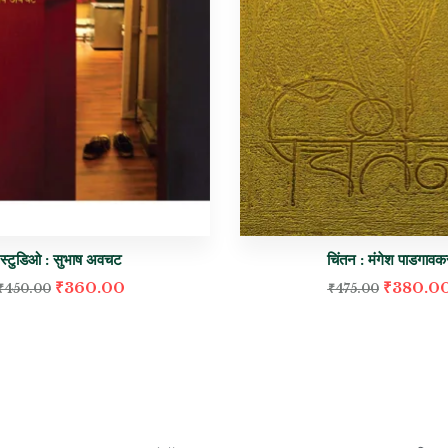
स्टुडिओ : सुभाष अवचट
चिंतन : मंगेश पाडगावक
₹
360.00
₹
380.0
₹
450.00
₹
475.00