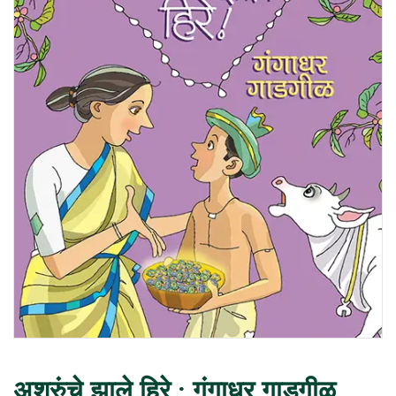
अश्रुंचे झाले हिरे : गंगाधर गाडगीळ