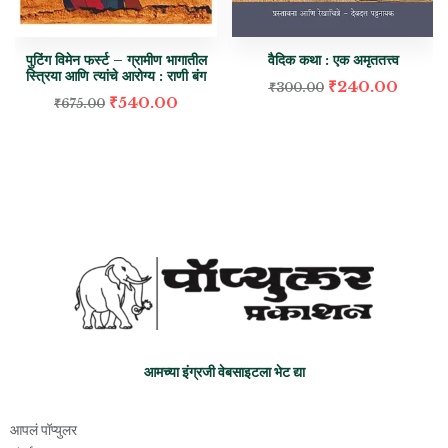
पुटिंग विमेन फर्स्ट – ग्रामीण भागातील
वैदिक कथा : एक अमृततत्त्व
स्त्रिया आणि त्यांचे आरोग्य : राणी बंग
₹
240.00
₹
300.00
₹
540.00
₹
675.00
आमच्या इंग्रजी वेबसाइटला भेट द्या
आपलं पॉप्युलर