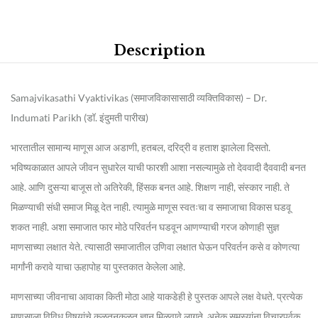
Description
Samajvikasathi Vyaktivikas (समाजविकासासाठी व्यक्तिविकास) – Dr.
Indumati Parikh (डॉ. इंदुमती पारीख)
भारतातील सामान्य माणूस आज अडाणी, हतबल, दरिद्री व हताश झालेला दिसतो.
भविष्यकाळात आपले जीवन सुधारेल याची फारशी आशा नसल्यामुळे तो देववादी दैववादी बनत
आहे. आणि दुसऱ्या बाजूस तो अतिरेकी, हिंसक बनत आहे. शिक्षण नाही, संस्कार नाही. ते
मिळण्याची संधी समाज मिळू देत नाही. त्यामुळे माणूस स्वतःचा व समाजाचा विकास घडवू
शकत नाही. अशा समाजात फार मोठे परिवर्तन घडवून आणण्याची गरज कोणाही सुज्ञ
माणसाच्या लक्षात येते. त्यासाठी समाजातील उणिवा लक्षात घेऊन परिवर्तन कसे व कोणत्या
मार्गांनी करावे याचा ऊहापोह या पुस्तकात केलेला आहे.
माणसाच्या जीवनाचा आवाका किती मोठा आहे याकडेही हे पुस्तक आपले लक्ष वेधते. प्रत्येक
माणसाला विविध विषयांचे कळतनकळत ज्ञान मिळवावे लागते. अनेक समस्यांना विचारपूर्वक