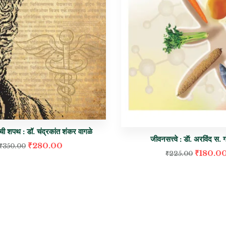
ची शपथ : डॉ. चंद्रकांत शंकर वागळे
जीवनसत्त्वे : डॅा. अरविंद स. 
₹
280.00
₹
350.00
₹
180.0
₹
225.00