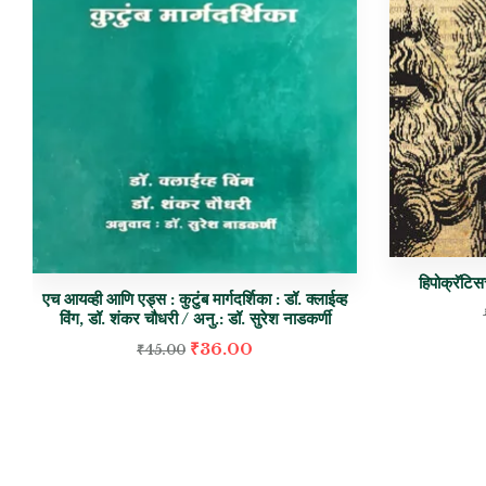
हिपोक्रॅटिस
एच आयव्ही आणि एड्स : कुटुंब मार्गदर्शिका : डॉ. क्लाईव्ह
विंग, डॉ. शंकर चौधरी / अनु.: डॉ. सुरेश नाडकर्णी
₹
36.00
₹
45.00