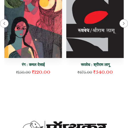
रंग : कमल देसाई
रूपवेध : श्रीराम लागू
₹
120.00
₹
540.00
₹
150.00
₹
675.00