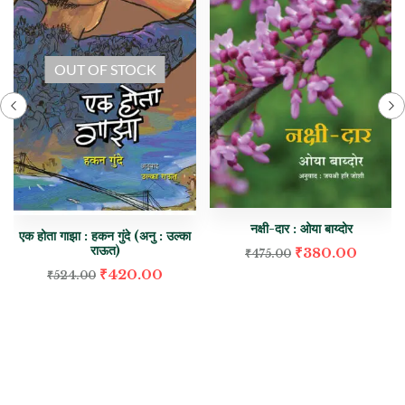
OUT OF STOCK
नक्षी-दार : ओया बाय्दोर
एक होता गाझा : हकन गुंदे (अनु : उल्का
राऊत)
₹
380.00
₹
475.00
₹
420.00
₹
524.00