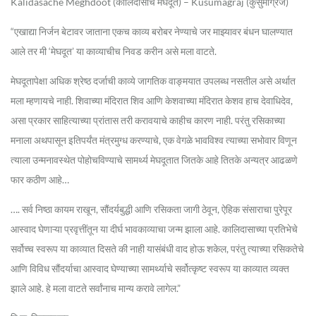
Kalidasache Meghdoot (कालिदासाचे मेघदूत) – Kusumagraj (कुसुमाग्रज)
“एखाद्या निर्जन बेटावर जाताना एकच काव्य बरोबर नेण्याचे जर माझ्यावर बंधन घालण्यात
आले तर मी ‘मेघदूत’ या काव्याचीच निवड करीन असे मला वाटते.
मेघदूतापेक्षा अधिक श्रेष्ठ दर्जाची काव्ये जागतिक वाङ्मयात उपलब्ध नसतील असे अर्थात
मला म्हणायचे नाही. शिवाच्या मंदिरात शिव आणि केशवाच्या मंदिरात केशव हाच देवाधिदेव,
असा प्रकार साहित्याच्या प्रांतास तरी करावयाचे काहीच कारण नाही. परंतु रसिकाच्या
मनाला अथपासून इतिपर्यंत मंत्रमुग्ध करण्याचे, एक वेगळे भावविश्व त्याच्या सभोवार विणून
त्याला उन्मनावस्थेत पोहोचविण्याचे सामर्थ्य मेघदूतात जितके आहे तितके अन्यत्र आढळणे
फार कठीण आहे…
…. सर्व निष्ठा कायम राखून, सौंदर्यबुद्धी आणि रसिकता जागी ठेवून, ऐहिक संसाराचा पुरेपूर
आस्वाद घेणाऱ्या प्रवृत्तींतून या दीर्घ भावकाव्याचा जन्म झाला आहे. कालिदासाच्या प्रतिभेचे
सर्वोच्च स्वरूप या काव्यात दिसते की नाही यासंबंधी वाद होऊ शकेल, परंतु त्याच्या रसिकतेचे
आणि विविध सौंदर्याचा आस्वाद घेण्याच्या सामर्थ्याचे सर्वोत्कृष्ट स्वरूप या काव्यात व्यक्त
झाले आहे. हे मला वाटते सर्वांनाच मान्य करावे लागेल.”