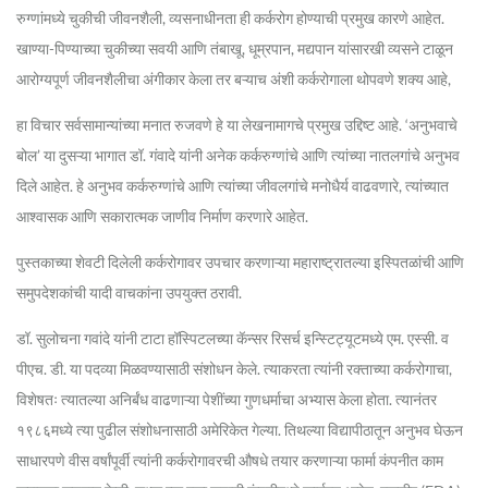
रुग्णांमध्ये चुकीची जीवनशैली, व्यसनाधीनता ही कर्करोग होण्याची प्रमुख कारणे आहेत.
खाण्या-पिण्याच्या चुकीच्या सवयी आणि तंबाखू, धूम्रपान, मद्यपान यांसारखी व्यसने टाळून
आरोग्यपूर्ण जीवनशैलीचा अंगीकार केला तर बऱ्याच अंशी कर्करोगाला थोपवणे शक्य आहे,
हा विचार सर्वसामान्यांच्या मनात रुजवणे हे या लेखनामागचे प्रमुख उद्दिष्ट आहे. ‘अनुभवाचे
बोल’ या दुसऱ्या भागात डॉ. गंवादे यांनी अनेक कर्करुग्णांचे आणि त्यांच्या नातलगांचे अनुभव
दिले आहेत. हे अनुभव कर्करुग्णांचे आणि त्यांच्या जीवलगांचे मनोधैर्य वाढवणारे, त्यांच्यात
आश्वासक आणि सकारात्मक जाणीव निर्माण करणारे आहेत.
पुस्तकाच्या शेवटी दिलेली कर्करोगावर उपचार करणाऱ्या महाराष्ट्रातल्या इस्पितळांची आणि
समुपदेशकांची यादी वाचकांना उपयुक्त ठरावी.
डॉ. सुलोचना गवांदे यांनी टाटा हॉस्पिटलच्या कॅन्सर रिसर्च इन्स्टिट्यूटमध्ये एम. एस्सी. व
पीएच. डी. या पदव्या मिळवण्यासाठी संशोधन केले. त्याकरता त्यांनी रक्ताच्या कर्करोगाचा,
विशेषतः त्यातल्या अनिर्बंध वाढणाऱ्या पेशींच्या गुणधर्माचा अभ्यास केला होता. त्यानंतर
१९८६मध्ये त्या पुढील संशोधनासाठी अमेरिकेत गेल्या. तिथल्या विद्यापीठातून अनुभव घेऊन
साधारपणे वीस वर्षांपूर्वी त्यांनी कर्करोगावरची औषधे तयार करणाऱ्या फार्मा कंपनीत काम