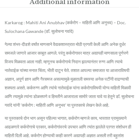
Additional information
Karkarog : Mahiti Ani Anubhav (कर्करोग – माहिती आणि अनुभव) – Doc.
Sulochana Gawande (डॉ. सुलोचना गवांदे)
गेल्या शंभर-दीडशे वर्षांत माणसाने वैद्यकशास्त्रात मोठी प्रगती केली आणि अनेक दुर्धर
समजले जाणारे आजार काबूत आणले. परंतु कर्करोगावर मात्र अद्यापही माणसाला पूर्णपणे
विजय मिळवता आला नाही. म्हणूनच कर्करोगाचे निदान झाल्यानंतर रुग्ण आणि त्याचे
नातेवाईक यांच्या मनात चिंता, भीती दाटून येते. तशात आपल्या समाजात या आजाराविषयी
अज्ञान, अपूर्ण ज्ञान आणि गैरसमज असल्यामुळे मुळातली समस्या अनेक पटींनी वाढण्याची
शक्यता असते. कर्करुग्ण आणि त्यांचे नातेवाईक यांना कर्करोगाविषयी योग्य माहिती मिळावी
आणि त्यामुळे त्यांना डोळसपणे व हिमतीने आजाराला सामोरे जाता यावे या हेतूने डॉ. सुलोचना
गवांदे यांनी ‘कर्करोग : माहिती आणि अनुभव’ या पुस्तकाचे लेखन केले आहे.
या पुस्तकाचे दोन भाग असून पहिल्या भागात, कर्करोग म्हणजे काय, भारतात प्रामुख्याने
आढळणारे कर्करोगाचे प्रकार, कर्करोगांवरचे उपचार आणि त्यांत झालेले प्रगत संशोधन ही
माहिती दिली आहे. कर्करोग होण्याची काही कारणे अद्यापही अज्ञात असली तरी बहुतांश